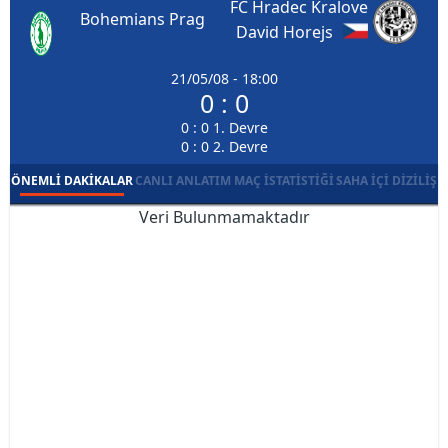
FC Hradec Kralove
Bohemians Prag
David Horejs
21/05/08 - 18:00
0 : 0
0 : 0 1. Devre
0 : 0 2. Devre
ÖNEMLI DAKIKALAR
CANLI ANLATIM
MAÇ İSTATISTIĞI
SAHA İÇI DIZILIŞ
Veri Bulunmamaktadır