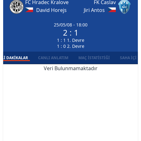
FC Hradec Kralove
FK Caslav
David Horejs
Jiri Antos
25/05/08 - 18:00
2 : 1
1 : 1 1. Devre
1 : 0 2. Devre
LI DAKIKALAR
CANLI ANLATIM
MAÇ İSTATISTIĞI
SAHA İÇI D
Veri Bulunmamaktadır