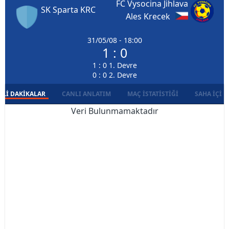
FC Vysocina Jihlava
SK Sparta KRC
Ales Krecek
31/05/08 - 18:00
1 : 0
1 : 0 1. Devre
0 : 0 2. Devre
LI DAKIKALAR
CANLI ANLATIM
MAÇ İSTATISTIĞI
SAHA İÇI D
Veri Bulunmamaktadır