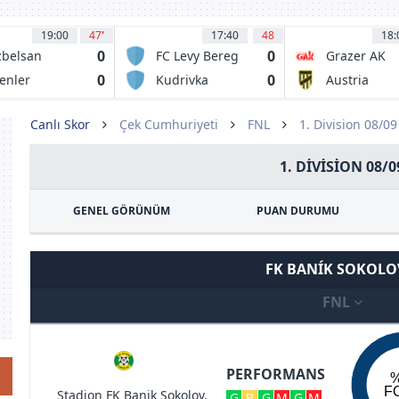
19:00
47
'
17:40
48
18:
0
0
belsan
FC Levy Bereg
Grazer AK
vasspor
Kiev
0
0
enler
Kudrivka
Austria
okspor
Irpin
Lustenau
Canlı Skor
Çek Cumhuriyeti
FNL
1. Division 08/0
1. DIVISION 08/0
GENEL GÖRÜNÜM
PUAN DURUMU
FK BANÍK SOKOL
FNL
PERFORMANS
F
Stadion FK Banik Sokolov,
G
B
G
M
G
M