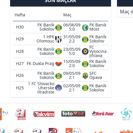
SON MAÇLAR
Maç d
Hafta
Maç
FK Baník
06/06/09
FK Banik
H30
Sokolov
5:0
Most
1 HFK
31/05/09
FK Baník
H29
Olomouc
2:2
Sokolov
FC
FK Baník
23/05/09
H28
Vysocina
Sokolov
5:0
Jihlava
15/05/09
FK Baník
H27
FK Dukla Prag
2:0
Sokolov
FK Baník
09/05/09
SFC
H26
Sokolov
2:1
Opava
1 FC Slovacko
02/05/09
FK Baník
H25
Uherske
2:1
Sokolov
Hradiste