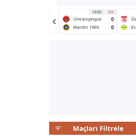
20:00
5
'
19:00
DA
0
0
CD Tondela
Ümraniyespor
Öz
Si
0
0
Amarante FC
Mardin 1969
Es
Spor
Er
Maçları Filtrele