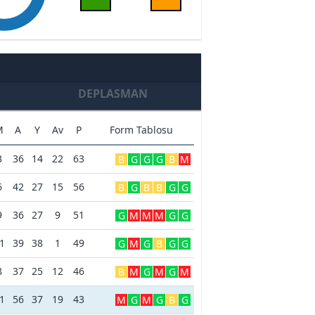
DEPLASMAN
M
A
Y
Av
P
Form Tablosu
3
36
14
22
63
B
G
G
G
B
M
6
42
27
15
56
B
G
B
B
G
G
9
36
27
9
51
G
M
M
M
G
G
1
39
38
1
49
G
M
G
B
G
G
8
37
25
12
46
B
M
G
M
G
M
1
56
37
19
43
M
G
M
G
B
G