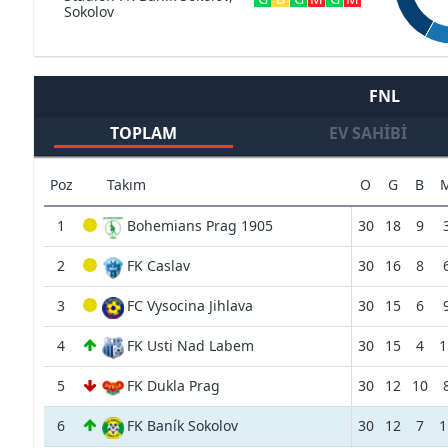
Sokolov
FNL
TOPLAM
EV SAHIBI
Poz
Takım
O
G
B
1
Bohemians Prag 1905
30
18
9
2
FK Caslav
30
16
8
3
FC Vysocina Jihlava
30
15
6
4
FK Usti Nad Labem
30
15
4
1
5
FK Dukla Prag
30
12
10
6
FK Baník Sokolov
30
12
7
1