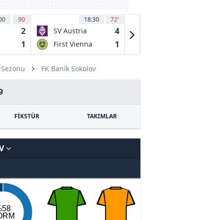
00
90
18:30
72
'
18:30
69
'
2
4
3
SV Austria
Sturm Graz II
Salzburg
1
1
2
First Vienna
Team für
Wien
9 Sezonu
FK Baník Sokolov
9
FİKSTÜR
TAKIMLAR
OV
%58
ORM