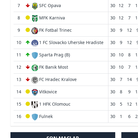
7
SFC Opava
30
12
7
1
8
MFK Karniva
30
12
7
1
9
FK Fotbal Trinec
30
9
12
10
1 FC Slovacko Uherske Hradiste
30
9
12
11
Sparta Prag (B)
30
10
8
1
12
FK Banik Most
30
10
7
1
13
FC Hradec Kralove
30
7
14
14
Vitkovice
30
8
9
1
15
1 HFK Olomouc
30
5
12
1
16
Fulnek
30
1
6
2