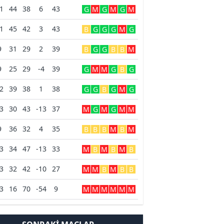
1
44
38
6
43
G
M
G
M
G
M
1
45
42
3
43
B
G
G
G
M
G
9
31
29
2
39
B
G
G
B
B
M
9
25
29
-4
39
G
M
M
G
B
G
2
39
38
1
38
G
G
B
G
M
G
3
30
43
-13
37
M
G
M
G
M
M
9
36
32
4
35
B
B
B
M
B
M
3
34
47
-13
33
M
B
M
B
M
B
3
32
42
-10
27
M
M
B
M
B
B
3
16
70
-54
9
M
M
M
M
M
M