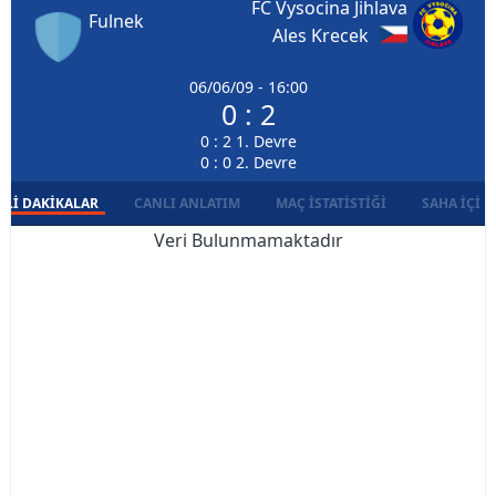
FC Vysocina Jihlava
Fulnek
Ales Krecek
06/06/09 - 16:00
0 : 2
0 : 2 1. Devre
0 : 0 2. Devre
LI DAKIKALAR
CANLI ANLATIM
MAÇ İSTATISTIĞI
SAHA İÇI D
Veri Bulunmamaktadır