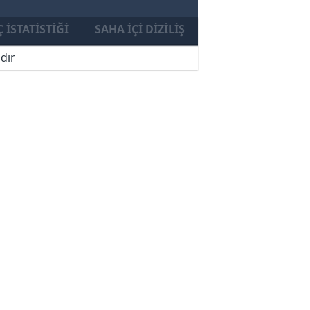
 İSTATISTIĞI
SAHA İÇI DIZILIŞ
dır