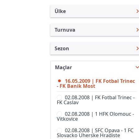
Ülke
Turnuva
Çek Cumhuriyeti
FNL
Sezon
Türkiye
1. Lig, Kadınlar
1. Division 08/09
Uluslararası
1st Division
Maçlar
FNL 26/27
Uluslararası Kulüpler
2. Liga, Women
16.05.2009 | FK Fotbal Trinec
FNL 25/26
Turkiye
- FK Banik Most
CFL
FNL 24/25
İngiltere
02.08.2008 | FK Fotbal Trinec -
Divize A
FK Caslav
FNL 23/24
İspanya
Divize B
02.08.2008 | 1 HFK Olomouc -
FNL 22/23
Almanya Amatör
Vitkovice
Divize C
FNL 21/22
Fransa
02.08.2008 | SFC Opava - 1 FC
Divize D
Slovacko Uherske Hradiste