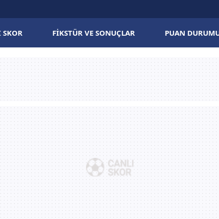
I SKOR
FIKSTÜR VE SONUÇLAR
PUAN DURUM