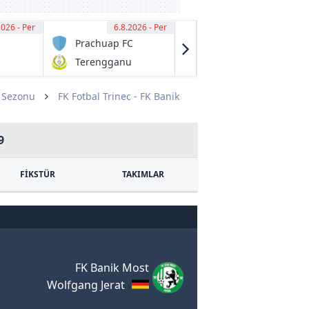
2026 - Per
00
6.8.2026 - Per
13:00
6.8.2026 - Per
13:00
Prachuap FC
Granville
Rage
Terengganu
Fraser Park
FC
FK
9 Sezonu
FK Fotbal Trinec - FK Banik
9
FİKSTÜR
TAKIMLAR
FK Banik Most
Wolfgang Jerat