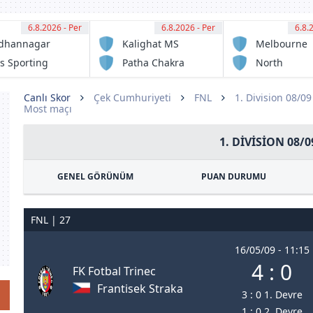
6.8.2026 - Per
12:30
6.8.2026 - Per
12:30
6.8.
13:
dhannagar
Kalighat MS
Melbourne
sa
Victory FC
s Sporting
Patha Chakra
North
ub
Sunshine
Eagles FC
Canlı Skor
Çek Cumhuriyeti
FNL
1. Division 08/0
Most maçı
1. DIVISION 08/0
GENEL GÖRÜNÜM
PUAN DURUMU
FNL | 27
16/05/09 - 11:15
4 : 0
FK Fotbal Trinec
Frantisek Straka
3 : 0 1. Devre
1 : 0 2. Devre