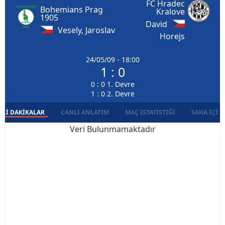
FC Hradec
Bohemians Prag
Kralove
1905
David
Vesely, Jaroslav
Horejs
24/05/09 - 18:00
1 : 0
0 : 0 1. Devre
1 : 0 2. Devre
LI DAKIKALAR
CANLI ANLATIM
MAÇ İSTATISTIĞI
SAHA İÇI D
Veri Bulunmamaktadır