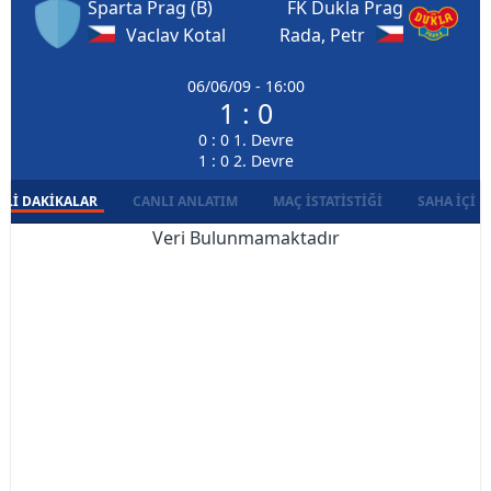
Sparta Prag (B)
FK Dukla Prag
Vaclav Kotal
Rada, Petr
06/06/09 - 16:00
1 : 0
0 : 0 1. Devre
1 : 0 2. Devre
LI DAKIKALAR
CANLI ANLATIM
MAÇ İSTATISTIĞI
SAHA İÇI D
Veri Bulunmamaktadır