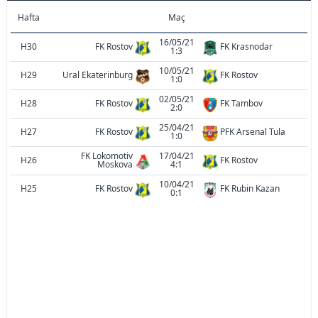
Hafta
Maç
16/05/21
H30
FK Rostov
FK Krasnodar
1:3
10/05/21
H29
Ural Ekaterinburg
FK Rostov
1:0
02/05/21
H28
FK Rostov
FK Tambov
2:0
25/04/21
H27
FK Rostov
PFK Arsenal Tula
1:0
FK Lokomotiv
17/04/21
H26
FK Rostov
Moskova
4:1
10/04/21
H25
FK Rostov
FK Rubin Kazan
0:1