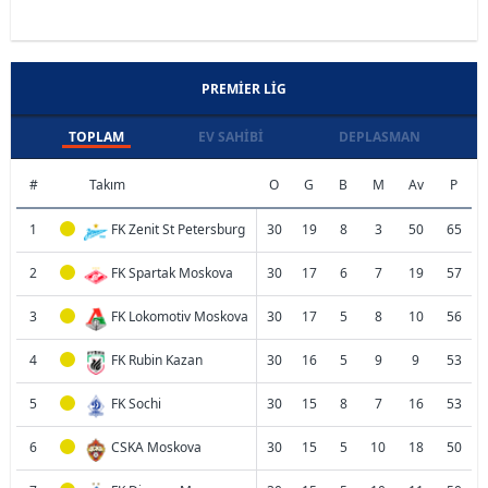
PREMIER LIG
TOPLAM
EV SAHIBI
DEPLASMAN
#
Takım
O
G
B
M
Av
P
1
FK Zenit St Petersburg
30
19
8
3
50
65
2
FK Spartak Moskova
30
17
6
7
19
57
3
FK Lokomotiv Moskova
30
17
5
8
10
56
4
FK Rubin Kazan
30
16
5
9
9
53
5
FK Sochi
30
15
8
7
16
53
6
CSKA Moskova
30
15
5
10
18
50