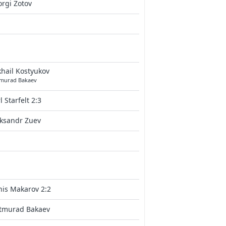
rgi Zotov
hail Kostyukov
tmurad Bakaev
l Starfelt 2:3
eksandr Zuev
is Makarov 2:2
ltmurad Bakaev