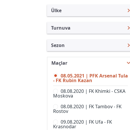
Ülke
Turnuva
Rusya
Premier Lig
Sezon
Türkiye
Rusya Kupası
Premier Lig 20/21
Uluslararası
Süper Kupa
Maçlar
Premier Lig 26/27
Uluslararası Kulüpler
1. Liga
08.05.2021 | PFK Arsenal Tula
Premier Lig 25/26
Turkiye
- FK Rubin Kazan
2. Liga, Division A
Premier Lig 24/25
İngiltere
08.08.2020 | FK Khimki - CSKA
2. Liga, Division B, Grup 1
Moskova
Premier Lig 23/24
İspanya
2. Liga, Division B, Grup 2
08.08.2020 | FK Tambov - FK
Premier Lig 22/23
Almanya Amatör
Rostov
2. Liga, Division B, Grup 3
Premier Lig 21/22
Fransa
09.08.2020 | FK Ufa - FK
2. Liga, Division B, Grup 4
Krasnodar