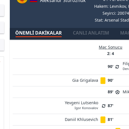
Aleksandr Storozhuk
Hakem: Levnikov, K
Seyirci: 20074
Stat: Arsenal Sta
ÖNEMLI DAKIKALAR
CANLI ANLATIM
MAÇ
Maç Sonucu
2: 4
Fil
90'
Den
Gia Grigalava
90'
89'
Mik
Yevgeni Lutsenko
87'
Igor Konovalov
Daniil Khlusevich
81'