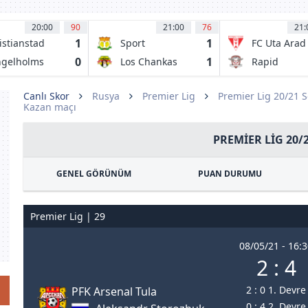
20:00
90
21:00
76
21:
1
1
istianstad
Sport
FC Uta Arad
Huancayo
0
1
gelholms
Los Chankas
Rapid
CYC
Bucuresti
1923
Canlı Skor
Rusya
Premier Lig
Premier Lig 20/21 
Kazan maçı
PREMIER LIG 20/
GENEL GÖRÜNÜM
PUAN DURUMU
Premier Lig | 29
08/05/21 - 16:
2 : 4
2 : 0 1. Devre
PFK Arsenal Tula
0 : 4 2. Devre