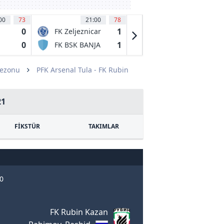
00
73
21:00
78
21:15
64
'
0
1
0
FK Zeljeznicar
Etoile
Sarajevo
Carouge
0
1
1
FK BSK BANJA
Neuchatel
LUKA
Xamax
Sezonu
PFK Arsenal Tula - FK Rubin
21
FİKSTÜR
TAKIMLAR
30
FK Rubin Kazan