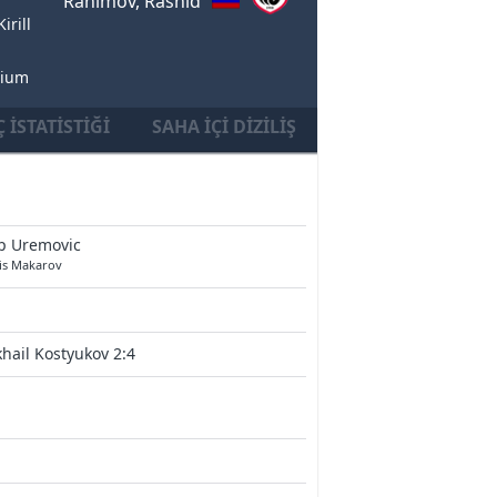
Rahimov, Rashid
irill
dium
 İSTATISTIĞI
SAHA İÇI DIZILIŞ
ip Uremovic
is Makarov
hail Kostyukov 2:4