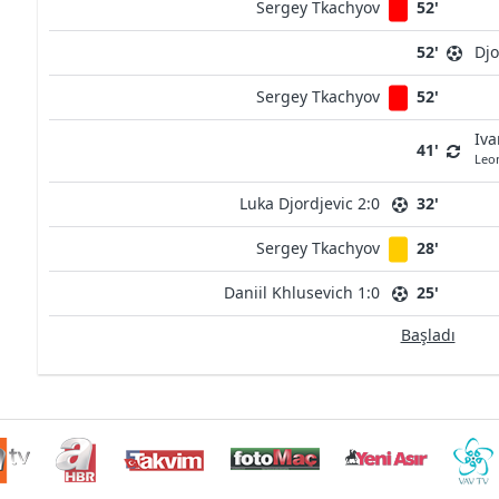
Sergey Tkachyov
52'
52'
Djo
Sergey Tkachyov
52'
Iva
41'
Leo
Luka Djordjevic 2:0
32'
Sergey Tkachyov
28'
Daniil Khlusevich 1:0
25'
Başladı