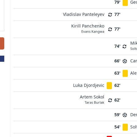
79'
Geo
Vladislav Panteleyev
77'
Kirill Panchenko
77'
Evans Kangwa
Mik
74'
Sol
66'
Car
63'
Al
Luka Djordjevic
62'
Artem Sokol
62'
Taras Burlak
59'
Den
54'
So