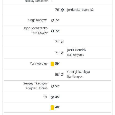
Nikolay Rasskazov
76'
Jordan Larsson 1:2
Kings Kangwa
72'
Igor Gorbatenko
72'
Yuri Kovalev
71'
Jorrit Hendrix
71'
Nail Umyarov
Yuri Kovalev
59'
Georgi Dzhikiya
58'
Ilya Kutepov
Sergey Tkachyov
57'
Yevgeni Lutsenko
1:1
45'
40'