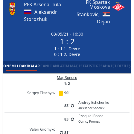
FK Spartak
PFK Arsenal Tula
Moskova
Aleksandr
Stankovic,
Storozhuk
Dejan
03/05/21 - 16:30
1 : 2
1 : 1 1. Devre
0 : 1 2. Devre
ÖNEMLI DAKIKALAR
CANLI ANLATIM
MAÇ İSTATISTIĞI
SAHA İÇI DIZILIŞ
Maç Sonucu
1: 2
Sergey Tkachyov
90'
Andrey Eshchenko
83'
Aleksandr Sobolev
Ezequiel Ponce
83'
Quincy Promes
Valeri Gromyko
81'