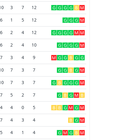
10
3
7
12
G
G
G
G
B
M
6
1
5
12
G
G
G
M
6
2
4
12
G
G
G
G
M
M
6
2
4
10
G
G
G
G
M
7
3
4
9
M
G
G
B
G
G
10
7
3
7
G
G
B
G
M
10
7
3
7
G
B
G
G
G
M
7
5
2
7
G
B
G
M
B
4
4
0
5
B
B
G
M
G
M
7
4
3
4
B
G
M
5
4
1
4
G
M
G
B
M