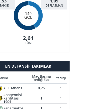
1,53
1,09
SAHİBİ
DEPLASMAN
149
GOL
2,61
TÜM
EN DEFANSIF TAKIMLAR
Maç Başına
Takım
Yediği
Yediği Gol
AEK Athens
0,25
1
Anagennisi
Karditsas
1
1
1904
Panargiakos
1
1