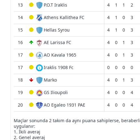
13
P.O.T Iraklis
4
1
1
2
14
Athens Kallithea FC
4
1
0
3
15
Hellas Syrou
4
1
0
3
16
AE Larissa FC
4
0
1
3
17
AO Kavala 1965
4
0
1
3
17
Iraklis 1908 Fc
0
0
0
0
18
Marko
4
0
1
3
19
GS Ilioupoli
4
0
0
4
20
AO Egaleo 1931 PAE
4
0
0
4
Maçlar sonunda 2 takım da aynı puana sahiplerse, beraberliğ
uygulanır:
1. İkili averaj
2. Genel averaj