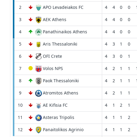
2
APO Levadeiakos FC
4
4
0
0
3
AEK Athens
4
4
0
0
4
Panathinaikos Athens
4
4
0
0
5
Aris Thessaloniki
4
3
1
0
6
OFI Crete
4
3
0
1
7
Volos NPS
4
2
1
1
8
Paok Thessaloniki
4
2
1
1
9
Atromitos Athens
4
2
1
1
10
AE Kifisia FC
4
1
2
1
11
Asteras Tripolis
4
1
1
2
12
Panaitolikos Agrinio
4
1
1
2