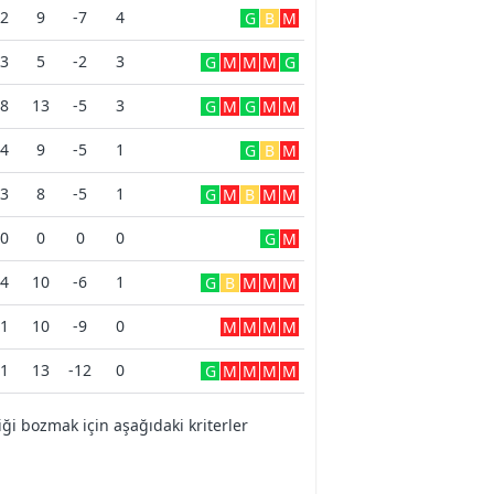
2
9
-7
4
G
B
M
3
5
-2
3
G
M
M
M
G
8
13
-5
3
G
M
G
M
M
4
9
-5
1
G
B
M
3
8
-5
1
G
M
B
M
M
0
0
0
0
G
M
4
10
-6
1
G
B
M
M
M
1
10
-9
0
M
M
M
M
1
13
-12
0
G
M
M
M
M
i bozmak için aşağıdaki kriterler