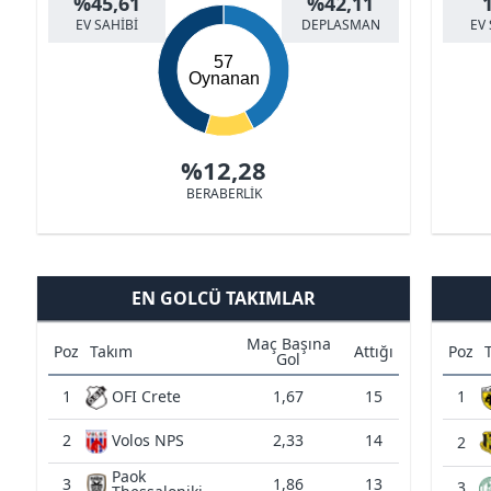
%45,61
%42,11
EV SAHİBİ
DEPLASMAN
EV 
57
Oynanan
%12,28
BERABERLİK
EN GOLCÜ TAKIMLAR
Maç Başına
Poz
Takım
Attığı
Poz
Gol
1
OFI Crete
1,67
15
1
2
Volos NPS
2,33
14
2
Paok
3
1,86
13
3