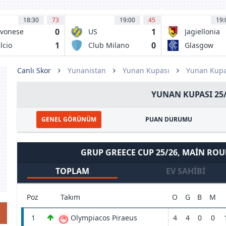
18:30
73
19:00
45
19:
0
1
vonese
US
Jagiellonia
Pergolettese
Bialystok
1
0
lcio
Club Milano
Glasgow
1932
esenzano
SSD
Rangers
Canlı Skor
Yunanistan
Yunan Kupası
Yunan Kupa
YUNAN KUPASI 25
GENEL GÖRÜNÜM
PUAN DURUMU
GRUP GREECE CUP 25/26, MAIN RO
TOPLAM
EV SAHIBI
Poz
Takım
O
G
B
M
1
Olympiacos Piraeus
4
4
0
0