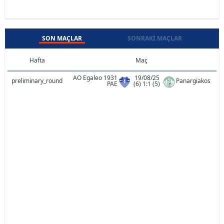
SON MAÇLAR
SONRAKI MAÇLAR
Hafta
Maç
AO Egaleo 1931
19/08/25
preliminary_round
Panargiakos
PAE
(6) 1:1 (5)