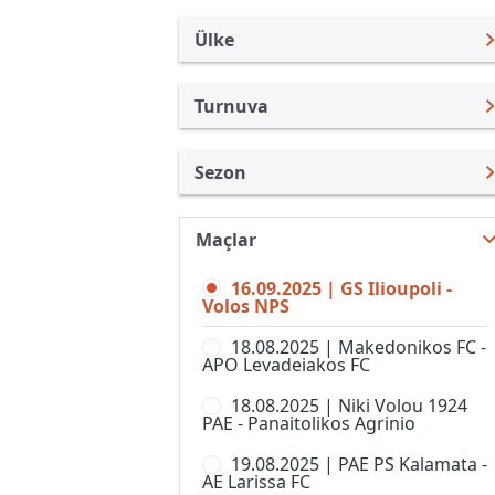
Ülke
Turnuva
Yunanistan
Yunan Kupası
Sezon
Türkiye
3. Lig
Yunan Kupası 25/26
Uluslararası
3. Lig, Grup 2
Maçlar
Yunan Kupası 26/27
Uluslararası Kulüpler
3. Lig, Grup 3
16.09.2025 | GS Ilioupoli -
Yunan Kupası 24/25
Turkiye
Volos NPS
3. Lig, Grup 4
Yunan Kupası 23/24
İngiltere
18.08.2025 | Makedonikos FC -
3. Lig, Grup 5
APO Levadeiakos FC
Yunan Kupası 22/23
İspanya
3. Lig, Grup 6
18.08.2025 | Niki Volou 1924
Yunan Kupası 2022
Almanya Amatör
PAE - Panaitolikos Agrinio
3. Lig, Grup 7
Yunan Kupası 2021
Fransa
19.08.2025 | PAE PS Kalamata -
3. Lig, Grup 8
AE Larissa FC