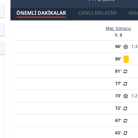
ÖNEMLI DAKIKALAR
CANLI ANLATIM
MAÇ
Maç Sonucu
1: 3
90'
1:3
86'
81'
77'
73'
1:2
72'
67'
62'