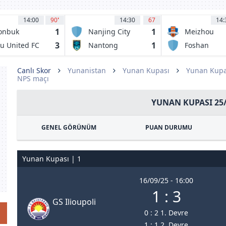
14:00
90
'
14:30
67
14:
1
1
onbuk
Nanjing City
Meizhou
undai
Hakka FC
3
1
ju United FC
Nantong
Foshan
tors
Zhiyun FC
Nanshi FC
Canlı Skor
Yunanistan
Yunan Kupası
Yunan Kupa
NPS maçı
YUNAN KUPASI 25
GENEL GÖRÜNÜM
PUAN DURUMU
Yunan Kupası | 1
16/09/25 - 16:00
1 : 3
GS Ilioupoli
0 : 2 1. Devre
1 : 1 2. Devre