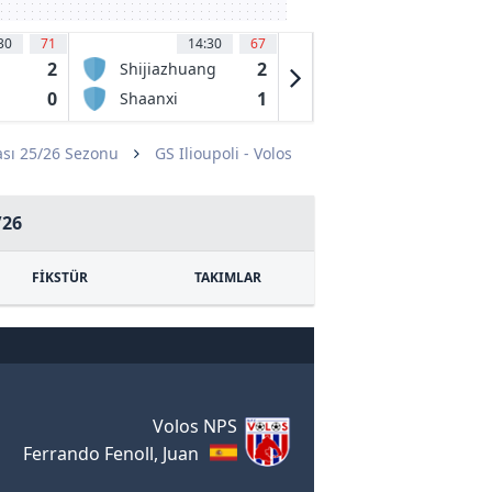
30
71
14:30
67
14:30
64
'
2
2
2
Shijiazhuang
VSK Aarhus
Kungfu FC
0
1
0
Shaanxi
BK Fremad
Union FC
Amager
sı 25/26 Sezonu
GS Ilioupoli - Volos
/26
FİKSTÜR
TAKIMLAR
Volos NPS
Ferrando Fenoll, Juan