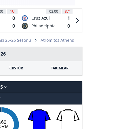
00
1U
03:00
87
'
03:30
60
'
0
1
1
Cruz Azul
Chicago Fire
0
0
0
Philadelphia
Necaxa
Union
sı 25/26 Sezonu
Atromitos Athens
/26
FİKSTÜR
TAKIMLAR
NS
%60
ORM