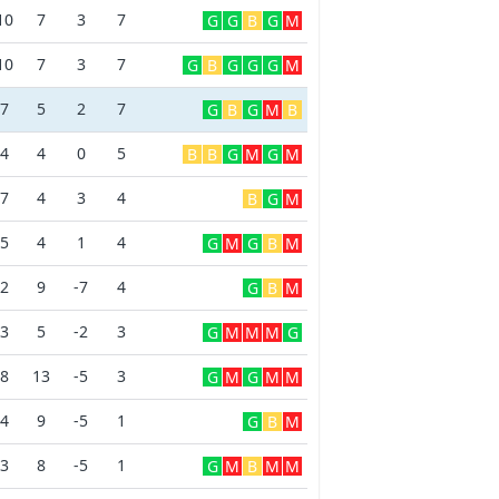
10
7
3
7
G
G
B
G
M
10
7
3
7
G
B
G
G
G
M
7
5
2
7
G
B
G
M
B
4
4
0
5
B
B
G
M
G
M
7
4
3
4
B
G
M
5
4
1
4
G
M
G
B
M
2
9
-7
4
G
B
M
3
5
-2
3
G
M
M
M
G
8
13
-5
3
G
M
G
M
M
4
9
-5
1
G
B
M
3
8
-5
1
G
M
B
M
M