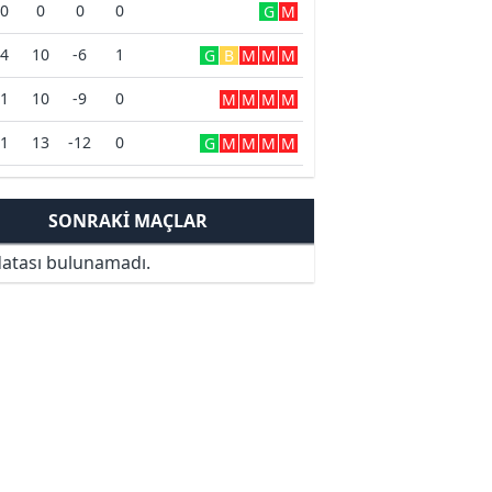
0
0
0
0
G
M
4
10
-6
1
G
B
M
M
M
1
10
-9
0
M
M
M
M
1
13
-12
0
G
M
M
M
M
SONRAKI MAÇLAR
atası bulunamadı.