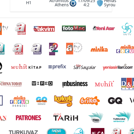
Atromitos
17/09/25
Hellas
H1
Athens
4:2
Syrou