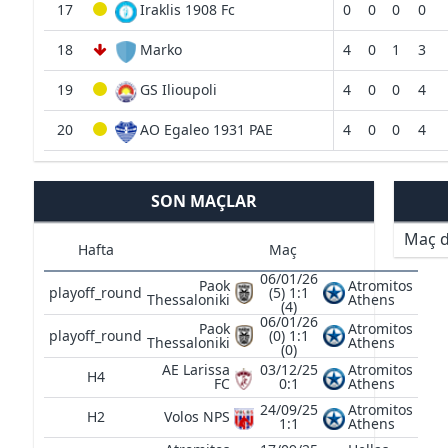
17
Iraklis 1908 Fc
0
0
0
0
18
Marko
4
0
1
3
19
GS Ilioupoli
4
0
0
4
20
AO Egaleo 1931 PAE
4
0
0
4
SON MAÇLAR
Maç d
Hafta
Maç
06/01/26
Paok
Atromitos
playoff_round
(5) 1:1
Thessaloniki
Athens
(4)
06/01/26
Paok
Atromitos
playoff_round
(0) 1:1
Thessaloniki
Athens
(0)
AE Larissa
03/12/25
Atromitos
H4
FC
0:1
Athens
24/09/25
Atromitos
H2
Volos NPS
1:1
Athens