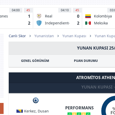
04:00
45
04:10
45
03:
1
0
ones
Real
Kolombiya
egros UDEG
Cartagena FC
2
2
Independiente
Meksika
rrecaminos
Valle Del
AT
Cauca
Canlı Skor
Yunanistan
Yunan Kupası
Yunan Kupa
YUNAN KUPASI 25
GENEL GÖRÜNÜM
PUAN DURUMU
ATROMITOS ATHE
YUNAN KUPASI
PERFORMANS
Kerkez, Dusan
F
G
B
G
B
G