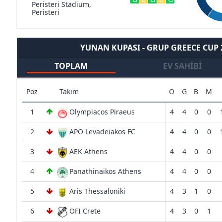
Peristeri Stadium,
Peristeri
YUNAN KUPASI - GRUP GREECE CUP
TOPLAM
EV SAHIBI
Poz
Takım
O
G
B
M
1
Olympiacos Piraeus
4
4
0
0
2
APO Levadeiakos FC
4
4
0
0
3
AEK Athens
4
4
0
0
4
Panathinaikos Athens
4
4
0
0
5
Aris Thessaloniki
4
3
1
0
6
OFI Crete
4
3
0
1