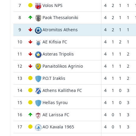
7
Volos NPS
4
2
1
1
8
Paok Thessaloniki
4
2
1
1
9
Atromitos Athens
4
2
1
1
10
AE Kifisia FC
4
1
2
1
11
Asteras Tripolis
4
1
1
2
12
Panaitolikos Agrinio
4
1
1
2
13
P.O.T Iraklis
4
1
1
2
14
Athens Kallithea FC
4
1
0
3
15
Hellas Syrou
4
1
0
3
16
AE Larissa FC
4
0
1
3
17
AO Kavala 1965
4
0
1
3