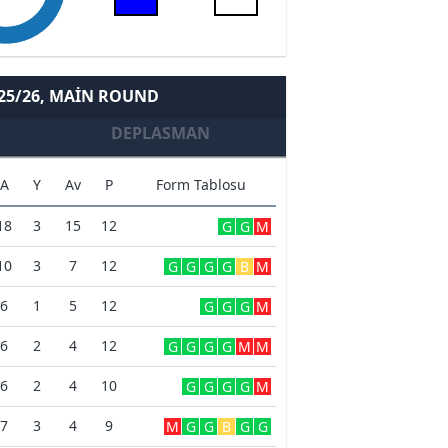
 25/26, MAIN ROUND
DEPLASMAN
A
Y
Av
P
Form Tablosu
18
3
15
12
G
G
M
10
3
7
12
G
G
G
G
B
M
6
1
5
12
G
G
G
M
6
2
4
12
G
G
G
G
M
M
6
2
4
10
G
G
G
G
M
7
3
4
9
M
G
G
B
G
G