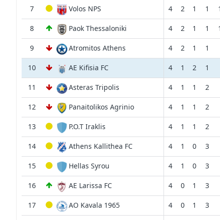
7
Volos NPS
4
2
1
1
8
Paok Thessaloniki
4
2
1
1
9
Atromitos Athens
4
2
1
1
10
AE Kifisia FC
4
1
2
1
11
Asteras Tripolis
4
1
1
2
12
Panaitolikos Agrinio
4
1
1
2
13
P.O.T Iraklis
4
1
1
2
14
Athens Kallithea FC
4
1
0
3
15
Hellas Syrou
4
1
0
3
16
AE Larissa FC
4
0
1
3
17
AO Kavala 1965
4
0
1
3