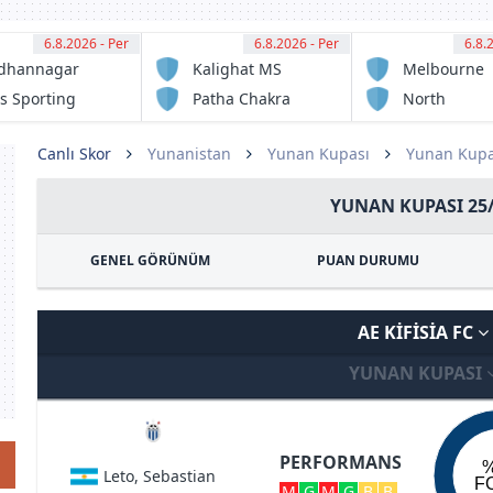
6.8.2026 - Per
12:30
6.8.2026 - Per
12:30
6.8.
13:
dhannagar
Kalighat MS
Melbourne
sa
Victory FC
s Sporting
Patha Chakra
North
ub
Sunshine
Eagles FC
Canlı Skor
Yunanistan
Yunan Kupası
Yunan Kupa
YUNAN KUPASI 25
GENEL GÖRÜNÜM
PUAN DURUMU
AE KIFISIA FC
YUNAN KUPASI
PERFORMANS
Leto, Sebastian
F
M
G
M
G
B
B