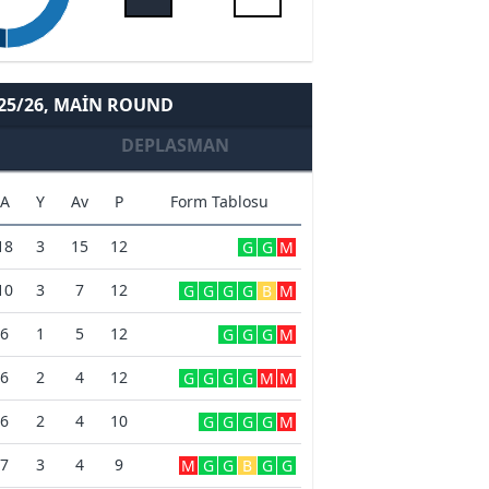
 25/26, MAIN ROUND
DEPLASMAN
A
Y
Av
P
Form Tablosu
18
3
15
12
G
G
M
10
3
7
12
G
G
G
G
B
M
6
1
5
12
G
G
G
M
6
2
4
12
G
G
G
G
M
M
6
2
4
10
G
G
G
G
M
7
3
4
9
M
G
G
B
G
G