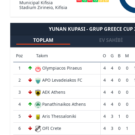
Municipal Kifisia
Stadium Zirineio, Kifisia
YUNAN KUPASI - GRUP GREECE CUP
TOPLAM
EV SAHIBI
Poz
Takım
O
G
B
M
1
Olympiacos Piraeus
4
4
0
0
2
APO Levadeiakos FC
4
4
0
0
3
AEK Athens
4
4
0
0
4
Panathinaikos Athens
4
4
0
0
5
Aris Thessaloniki
4
3
1
0
6
OFI Crete
4
3
0
1