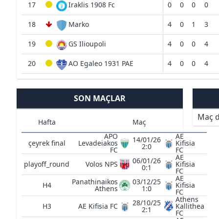
17
Iraklis 1908 Fc
0
0
0
0
18
Marko
4
0
1
3
19
GS Ilioupoli
4
0
0
4
20
AO Egaleo 1931 PAE
4
0
0
4
SON MAÇLAR
Maç d
Hafta
Maç
APO
AE
14/01/26
çeyrek final
Levadeiakos
Kifisia
2:0
FC
FC
AE
06/01/26
playoff_round
Volos NPS
Kifisia
0:1
FC
AE
Panathinaikos
03/12/25
H4
Kifisia
Athens
1:0
FC
Athens
28/10/25
H3
AE Kifisia FC
Kallithea
2:1
FC