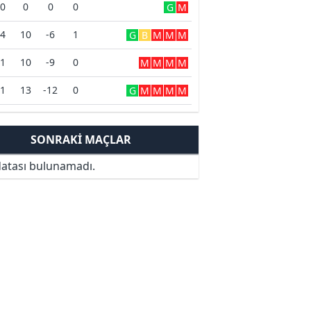
0
0
0
0
G
M
4
10
-6
1
G
B
M
M
M
1
10
-9
0
M
M
M
M
1
13
-12
0
G
M
M
M
M
SONRAKI MAÇLAR
atası bulunamadı.