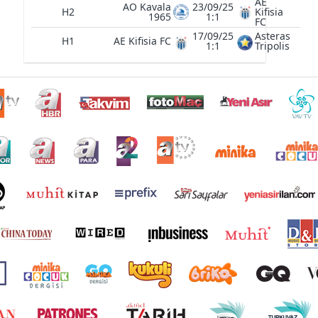
AE
AO Kavala
23/09/25
H2
Kifisia
1965
1:1
FC
17/09/25
Asteras
H1
AE Kifisia FC
1:1
Tripolis