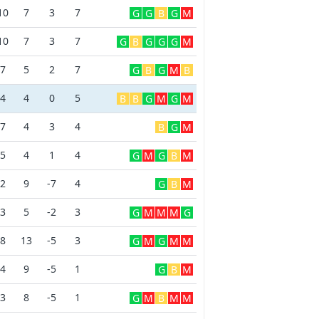
10
7
3
7
G
G
B
G
M
10
7
3
7
G
B
G
G
G
M
7
5
2
7
G
B
G
M
B
4
4
0
5
B
B
G
M
G
M
7
4
3
4
B
G
M
5
4
1
4
G
M
G
B
M
2
9
-7
4
G
B
M
3
5
-2
3
G
M
M
M
G
8
13
-5
3
G
M
G
M
M
4
9
-5
1
G
B
M
3
8
-5
1
G
M
B
M
M