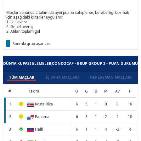
Maçlar sonunda 2 takım da aynı puana sahiplerse, beraberliği bozmak
için aşağıdaki kriterler uygulanır:
1. İkili averaj
2. Genel averaj
3. Atılan toplam gol
Sonraki grup aşaması
DÜNYA KUPASI ELEMELER,CONCOCAF - GRUP GROUP 2 - PUAN DURUMU
TÜM MAÇLAR
İÇ SAHA MAÇLARI
DEPLASMAN MAÇLARI
#
Takım
O
G
B
M
Av
P
1
Kosta Rika
6
5
1
0
8
16
2
Panama
6
3
1
2
2
10
3
Haiti
6
1
1
4
-2
4