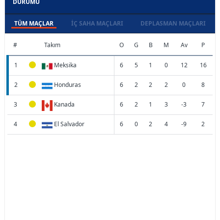
DURUMU
TÜM MAÇLAR
İÇ SAHA MAÇLARI
DEPLASMAN MAÇLARI
#
Takım
O
G
B
M
Av
P
1
Meksika
6
5
1
0
12
16
2
Honduras
6
2
2
2
0
8
3
Kanada
6
2
1
3
-3
7
4
El Salvador
6
0
2
4
-9
2