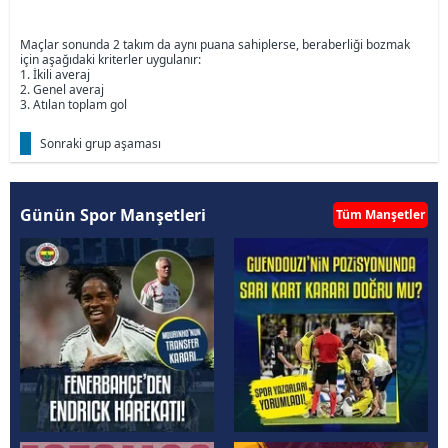
Maçlar sonunda 2 takım da aynı puana sahiplerse, beraberliği bozmak
için aşağıdaki kriterler uygulanır:
1. İkili averaj
2. Genel averaj
3. Atılan toplam gol
Sonraki grup aşaması
Günün Spor Manşetleri
Tüm Manşetler