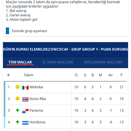
Maçlar sonunda 2 takım da aynı puana sahiplerse, beraberliği bozmak
için aşağıdaki kriterler uygulanır:
1. İkili averaj
2. Genel averaj
3. Atılan toplam gol
Sonraki grup aşaması
DÜNYA KUPASI ELEMELER,CONCOCAF - GRUP GROUP 1 - PUAN DURUMU
TÜM MAÇLAR
İÇ SAHA MAÇLARI
DEPLASMAN MAÇLARI
#
Takım
O
G
B
M
Av
P
1
Meksika
10
6
3
1
9
21
2
Kosta Rika
10
4
4
2
6
16
3
Panama
10
3
4
3
-1
13
4
Honduras
10
3
4
3
-6
13