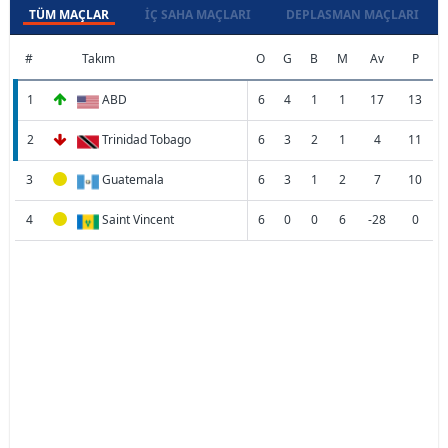
TÜM MAÇLAR
İÇ SAHA MAÇLARI
DEPLASMAN MAÇLARI
#
Takım
O
G
B
M
Av
P
1
ABD
6
4
1
1
17
13
2
Trinidad Tobago
6
3
2
1
4
11
3
Guatemala
6
3
1
2
7
10
4
Saint Vincent
6
0
0
6
-28
0