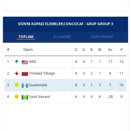
DÜNYA KUPASI ELEMELER,CONCOCAF - GRUP GROUP 3
TOPLAM
EV SAHIBI
DEPLASMAN
#
Takım
O
G
B
M
Av
P
1
ABD
6
4
1
1
17
13
2
Trinidad Tobago
6
3
2
1
4
11
3
Guatemala
6
3
1
2
7
10
4
Saint Vincent
6
0
0
6
-28
0