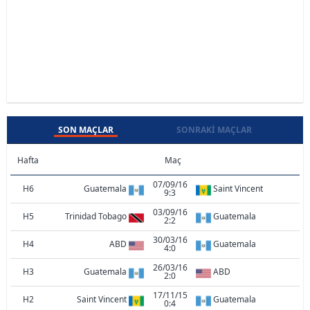
SON MAÇLAR
SONRAKI MAÇLAR
Hafta
Maç
07/09/16
H6
Guatemala
Saint Vincent
9:3
03/09/16
H5
Trinidad Tobago
Guatemala
2:2
30/03/16
H4
ABD
Guatemala
4:0
26/03/16
H3
Guatemala
ABD
2:0
17/11/15
H2
Saint Vincent
Guatemala
0:4