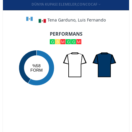
DÜNYA KUPASI ELEMELER,CONCOCAF
Tena Garduno, Luis Fernando
PERFORMANS
G
B
M
G
G
M
%58
FORM