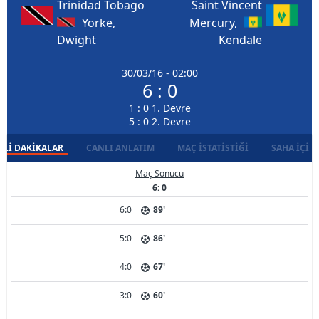
Trinidad Tobago
Saint Vincent
Yorke,
Mercury,
Dwight
Kendale
30/03/16 - 02:00
6 : 0
1 : 0 1. Devre
5 : 0 2. Devre
LI DAKIKALAR
CANLI ANLATIM
MAÇ İSTATISTIĞI
SAHA İÇI D
Maç Sonucu
6: 0
6:0
89'
5:0
86'
4:0
67'
3:0
60'