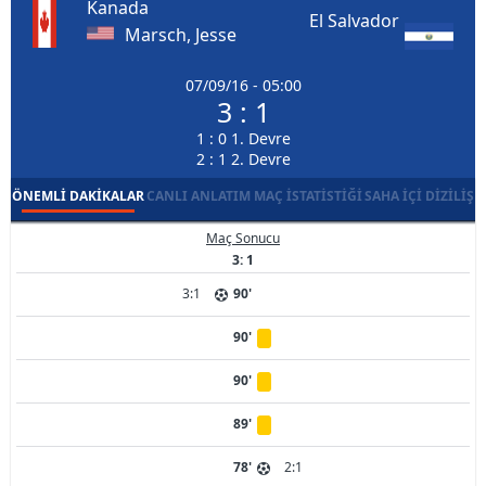
Kanada
El Salvador
Marsch, Jesse
07/09/16 - 05:00
3 : 1
1 : 0 1. Devre
2 : 1 2. Devre
ÖNEMLI DAKIKALAR
CANLI ANLATIM
MAÇ İSTATISTIĞI
SAHA İÇI DIZILIŞ
Maç Sonucu
3: 1
3:1
90'
90'
90'
89'
78'
2:1