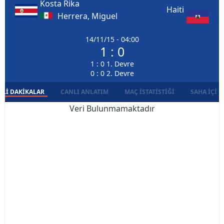
Kosta Rika
Haiti
Herrera, Miguel
14/11/15 - 04:00
1 : 0
1 : 0 1. Devre
0 : 0 2. Devre
LI DAKIKALAR
CANLI ANLATIM
MAÇ İSTATISTIĞI
SAHA İÇI D
Veri Bulunmamaktadır