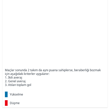
Maçlar sonunda 2 takım da aynı puana sahiplerse, beraberliği bozmak
için aşağıdaki kriterler uygulanır:
1. İkili averaj
2. Genel averaj
3. Atılan toplam gol
Yükselme
Düşme