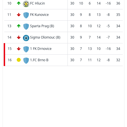
10
FC Hlucin
30
10
6
14
-16
36
11
FK Kunovice
30
9
8
13
-8
35
13
Sparta Prag (B)
30
8
10
12
-5
34
14
Sigma Olomouc (B)
30
9
7
14
-7
34
15
1 FK Drnovice
30
7
13
10
-16
34
16
1.FC Brno B
30
7
11
12
-8
32