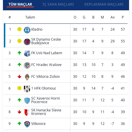
TÜM MAÇLAR
İÇ SAHA MAÇLARI
DEPLASMAN MAÇLARI
#
Takım
O
G
B
M
Av
P
1
Kladno
30
17
6
7
24
57
SK Dynamo Ceske
2
30
17
4
9
29
55
Budejovice
3
FK Usti Nad Labem
30
14
7
9
8
49
4
FC Hradec Kralove
30
13
10
7
3
49
5
FC Viktoria Zizkov
30
12
10
8
9
46
6
1 HFK Olomouc
30
9
14
7
-4
41
SC Xaverov Horni
7
30
11
7
12
5
40
Pocernice
SK Hanacka Slavia
8
30
10
9
11
-4
39
Kromeriz
9
Vitkovice
30
9
9
12
-7
36