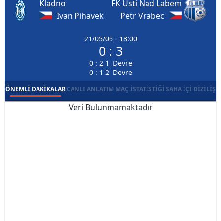
Kladno
FK Usti Nad Labem
Ivan Pihavek
Petr Vrabec
21/05/06 - 18:00
0 : 3
0 : 2 1. Devre
0 : 1 2. Devre
ÖNEMLI DAKIKALAR
CANLI ANLATIM
MAÇ İSTATISTIĞI
SAHA İÇI DIZILIŞ
Veri Bulunmamaktadır