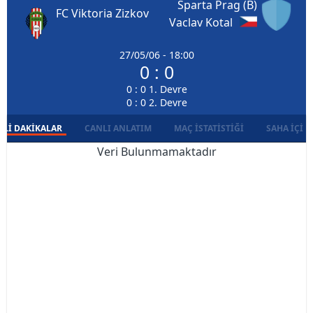
Sparta Prag (B)
FC Viktoria Zizkov
Vaclav Kotal
27/05/06 - 18:00
0 : 0
0 : 0 1. Devre
0 : 0 2. Devre
LI DAKIKALAR
CANLI ANLATIM
MAÇ İSTATISTIĞI
SAHA İÇI D
Veri Bulunmamaktadır