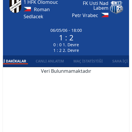
1 HFK Olomouc
FK Usti Nad
Labem
Roman
Petr Vrabec
Sedlacek
06/05/06 - 18:00
1 : 2
0 : 0 1. Devre
1 : 2 2. Devre
LI DAKIKALAR
CANLI ANLATIM
MAÇ İSTATISTIĞI
SAHA İÇI D
Veri Bulunmamaktadır