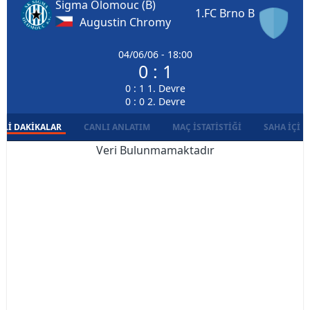
Sigma Olomouc (B)
1.FC Brno B
Augustin Chromy
04/06/06 - 18:00
0 : 1
0 : 1 1. Devre
0 : 0 2. Devre
LI DAKIKALAR
CANLI ANLATIM
MAÇ İSTATISTIĞI
SAHA İÇI D
Veri Bulunmamaktadır