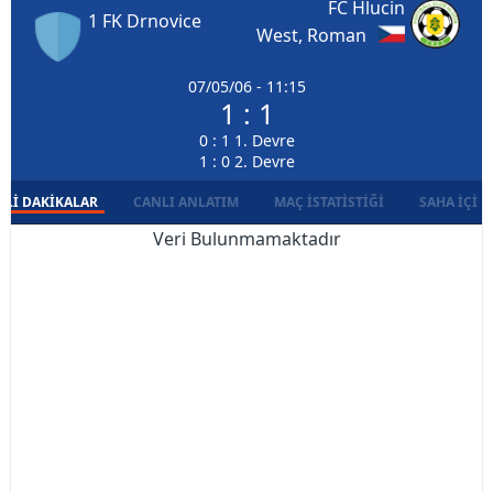
FC Hlucin
1 FK Drnovice
West, Roman
07/05/06 - 11:15
1 : 1
0 : 1 1. Devre
1 : 0 2. Devre
LI DAKIKALAR
CANLI ANLATIM
MAÇ İSTATISTIĞI
SAHA İÇI D
Veri Bulunmamaktadır