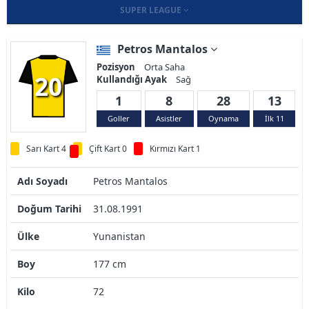
SUPER LEAGUE
Petros Mantalos
Pozisyon
Orta Saha
20
Kullandığı Ayak
Sağ
1
8
28
13
Goller
Asistler
Oynama
İlk 11
Sarı Kart 4
Çift Kart 0
Kırmızı Kart 1
Adı Soyadı
Petros Mantalos
Doğum Tarihi
31.08.1991
Ülke
Yunanistan
Boy
177 cm
Kilo
72