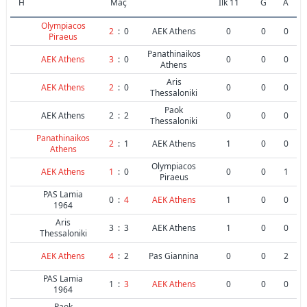
H
Maç
İlk 11
G
A
Olympiacos
2
:
0
AEK Athens
0
0
0
Piraeus
Panathinaikos
AEK Athens
3
:
0
0
0
0
Athens
Aris
AEK Athens
2
:
0
0
0
0
Thessaloniki
Paok
AEK Athens
2
:
2
0
0
0
Thessaloniki
Panathinaikos
2
:
1
AEK Athens
1
0
0
Athens
Olympiacos
AEK Athens
1
:
0
0
0
1
Piraeus
PAS Lamia
0
:
4
AEK Athens
1
0
0
1964
Aris
3
:
3
AEK Athens
1
0
0
Thessaloniki
AEK Athens
4
:
2
Pas Giannina
0
0
2
PAS Lamia
1
:
3
AEK Athens
0
0
0
1964
Paok