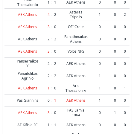
1
:
1
AEK Athens
0
0
0
Thessaloniki
Asteras
AEK Athens
4
:
2
1
0
2
Tripolis
AEK Athens
3
:
0
OFI Crete
0
0
0
Panathinaikos
AEK Athens
2
:
2
0
0
0
Athens
AEK Athens
3
:
0
Volos NPS
0
0
0
Panserraikos
2
:
2
AEK Athens
0
0
0
FC
Panaitolikos
2
:
2
AEK Athens
1
0
0
Agrinio
Aris
AEK Athens
1
:
0
1
0
1
Thessaloniki
Pas Giannina
0
:
1
AEK Athens
1
0
0
PAS Lamia
AEK Athens
3
:
0
0
1
0
1964
AE Kifisia FC
1
:
1
AEK Athens
0
0
0