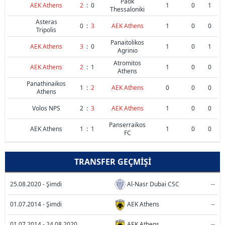
Paok
AEK Athens
2
:
0
1
0
1
Thessaloniki
Asteras
0
:
3
AEK Athens
1
0
0
Tripolis
Panaitolikos
AEK Athens
3
:
0
1
0
1
Agrinio
Atromitos
AEK Athens
2
:
1
1
0
0
Athens
Panathinaikos
1
:
2
AEK Athens
0
0
0
Athens
Volos NPS
2
:
3
AEK Athens
1
0
0
Panserraikos
AEK Athens
1
:
1
1
0
0
FC
TRANSFER GEÇMIŞI
25.08.2020 - Şimdi
Al-Nasr Dubai CSC
--
01.07.2014 - Şimdi
AEK Athens
--
01.07.2014 - 24.08.2020
AEK Athens
--