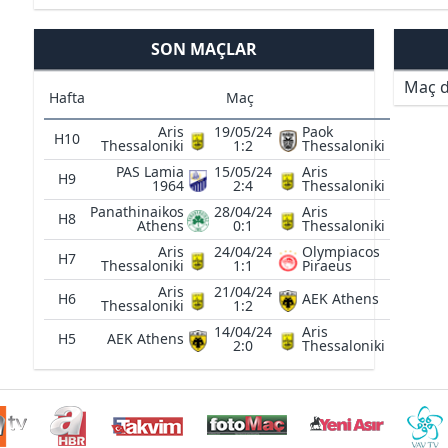
SON MAÇLAR
Maç d
Hafta
Maç
Aris
19/05/24
Paok
H10
Thessaloniki
1:2
Thessaloniki
PAS Lamia
15/05/24
Aris
H9
1964
2:4
Thessaloniki
Panathinaikos
28/04/24
Aris
H8
Athens
0:1
Thessaloniki
Aris
24/04/24
Olympiacos
H7
Thessaloniki
1:1
Piraeus
Aris
21/04/24
H6
AEK Athens
Thessaloniki
1:2
14/04/24
Aris
H5
AEK Athens
2:0
Thessaloniki