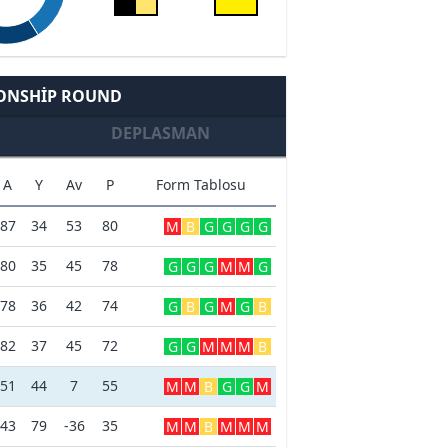
IONSHIP ROUND
DEPLASMAN
A
Y
Av
P
Form Tablosu
87
34
53
80
M
B
G
G
G
G
80
35
45
78
G
G
G
M
M
G
78
36
42
74
G
B
G
M
G
B
82
37
45
72
G
G
M
M
M
B
51
44
7
55
M
M
B
G
G
M
43
79
-36
35
M
M
B
M
M
M