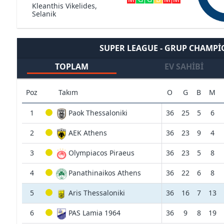
Kleanthis Vikelides,
Selanik
SUPER LEAGUE - GRUP CHAMP
TOPLAM
EV SAHIBI
Poz
Takım
O
G
B
M
1
Paok Thessaloniki
36
25
5
6
2
AEK Athens
36
23
9
4
3
Olympiacos Piraeus
36
23
5
8
4
Panathinaikos Athens
36
22
6
8
5
Aris Thessaloniki
36
16
7
13
6
PAS Lamia 1964
36
9
8
19