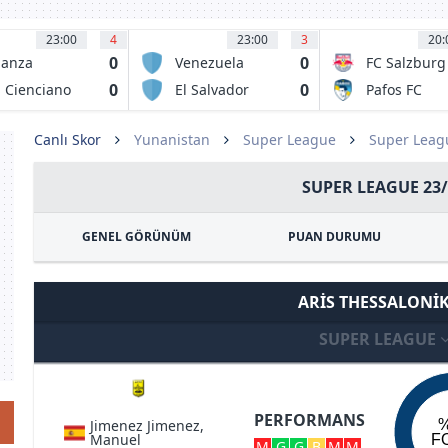
23:00
4
23:00
3
20:
0
0
ianza
Venezuela
FC Salzburg
letico
0
0
 Cienciano
El Salvador
Pafos FC
Canlı Skor
Yunanistan
Super League
Super Leag
SUPER LEAGUE 23/
GENEL GÖRÜNÜM
PUAN DURUMU
ARIS THESSALONI
SUPER LEAGUE
PERFORMANS
Jimenez Jimenez,
Manuel
F
M
G
G
B
M
M