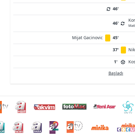
46'
Kon
46'
Mat
Mijat Gacinovic
45'
37'
Nik
1'
Kos
Başladı