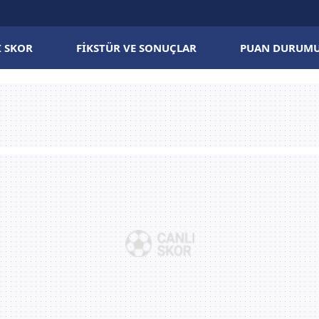
I SKOR
FIKSTÜR VE SONUÇLAR
PUAN DURUM