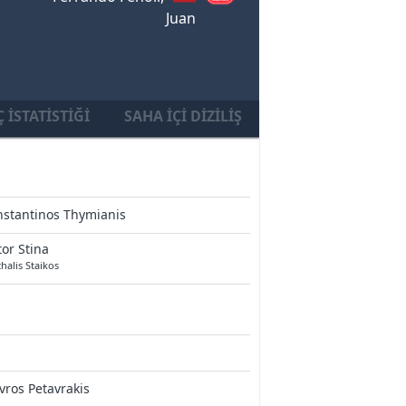
Juan
 İSTATISTIĞI
SAHA İÇI DIZILIŞ
stantinos Thymianis
tor Stina
halis Staikos
vros Petavrakis