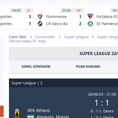
03:30
81
03:30
84
'
03:
3
1
portes
Fluminense
Fortaleza EC
uique
FC RJ
CE
1
2
portes
CR Vasco da
SE Palmeira
mache
Gama RJ
SP
Canlı Skor
Yunanistan
Super League
Super Leag
Panserraikos FC maçı
SUPER LEAGUE 23/
GENEL GÖRÜNÜM
PUAN DURUMU
Super League | 2
26/08/23 - 21:30
1 : 1
AEK Athens
0 : 1 1. Devre
Almeyda, Matias
1 : 0 2. Devre