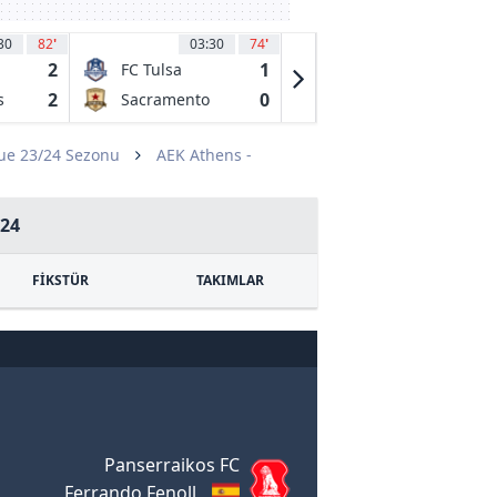
30
82
'
03:30
74
'
04:00
47
'
2
1
1
FC Tulsa
El Paso
Locomotive
2
0
0
s
Sacramento
Monterey Bay
FC
Republic FC
FC
ue 23/24 Sezonu
AEK Athens -
24
FİKSTÜR
TAKIMLAR
Panserraikos FC
Ferrando Fenoll,