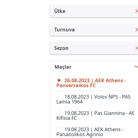
Ülke
Turnuva
Yunanistan
Super League
Sezon
Türkiye
3. Lig
Super League 23/24
Uluslararası
3. Lig, Grup 2
Maçlar
Super League 26/27
Uluslararası Kulüpler
3. Lig, Grup 3
26.08.2023 | AEK Athens -
Super League 25/26
Turkiye
Panserraikos FC
3. Lig, Grup 4
Super League 24/25
İngiltere
18.08.2023 | Volos NPS - PAS
3. Lig, Grup 5
Lamia 1964
Süper Lig 1 22/23
İspanya
3. Lig, Grup 6
19.08.2023 | Pas Giannina - AE
Süper Lig 1 21/22
Almanya Amatör
Kifisia FC
3. Lig, Grup 7
Süper Lig 1 20/21
Fransa
19.08.2023 | AEK Athens -
3. Lig, Grup 8
Panaitolikos Agrinio