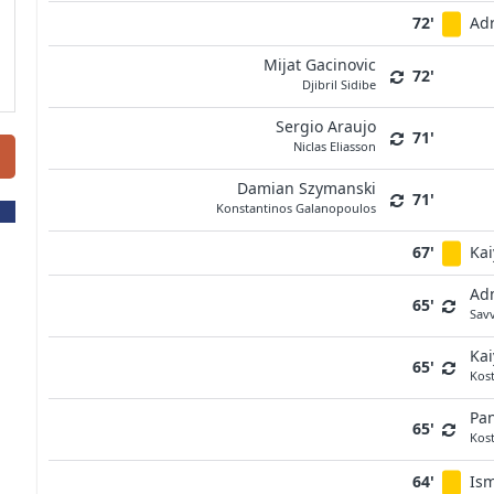
72'
Ad
Mijat Gacinovic
72'
Djibril Sidibe
Sergio Araujo
71'
Niclas Eliasson
Damian Szymanski
71'
Konstantinos Galanopoulos
67'
Ka
Adm
65'
Sav
Ka
65'
Kost
Pan
65'
Kost
64'
Is