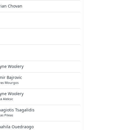
rian Chovan
iyne Woolery
ir Bajrovic
vas Mourgos
iyne Woolery
a Aleksic
agiotis Tsagalidis
as Pileas
mahila Ouedraogo