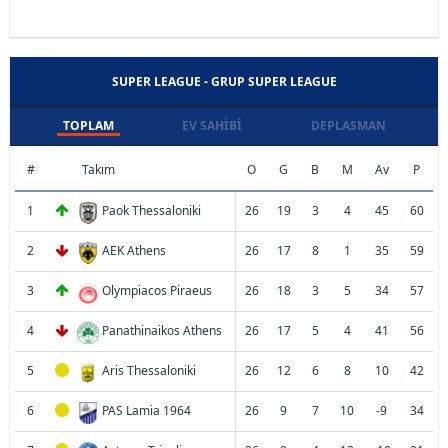
SUPER LEAGUE - GRUP SUPER LEAGUE
TOPLAM
EV SAHIBI
DEPLASMAN
#
Takım
O
G
B
M
Av
P
1
Paok Thessaloniki
26
19
3
4
45
60
2
AEK Athens
26
17
8
1
35
59
3
Olympiacos Piraeus
26
18
3
5
34
57
4
Panathinaikos Athens
26
17
5
4
41
56
5
Aris Thessaloniki
26
12
6
8
10
42
6
PAS Lamia 1964
26
9
7
10
-9
34