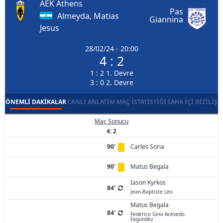
AEK Athens
Pas
Almeyda, Matias
Giannina
Jesus
28/02/24 - 20:00
4 : 2
1 : 2 1. Devre
3 : 0 2. Devre
ÖNEMLI DAKIKALAR
CANLI ANLATIM
MAÇ İSTATISTIĞI
SAHA İÇI DIZILIŞ
Maç Sonucu
4: 2
90'
Carles Soria
90'
Matus Begala
Iason Kyrkos
84'
Jean-Baptiste Leo
Matus Begala
84'
Federico Gino Acevedo
Fagundez