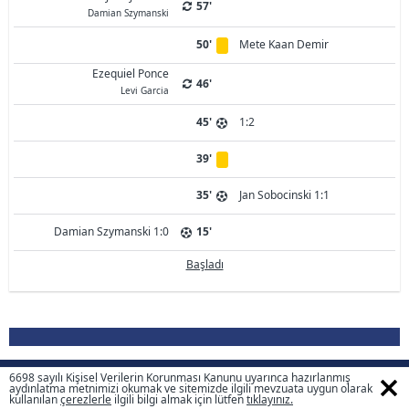
57'
Damian Szymanski
50'
Mete Kaan Demir
Ezequiel Ponce
46'
Levi Garcia
45'
1:2
39'
35'
Jan Sobocinski 1:1
Damian Szymanski 1:0
15'
Başladı
6698 sayılı Kişisel Verilerin Korunması Kanunu uyarınca hazırlanmış
Ülke, Sezon, Lig Seçiniz
aydınlatma metnimizi okumak ve sitemizde ilgili mevzuata uygun olarak
kullanılan
çerezlerle
ilgili bilgi almak için lütfen
tıklayınız.