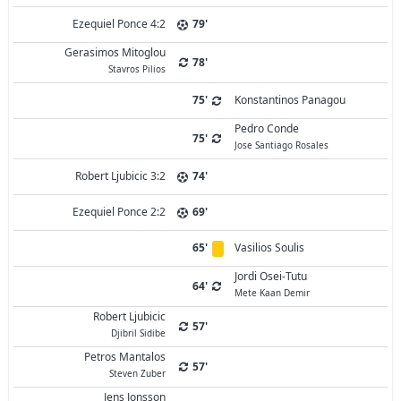
Ezequiel Ponce 4:2
79'
Gerasimos Mitoglou
78'
Stavros Pilios
75'
Konstantinos Panagou
Pedro Conde
75'
Jose Santiago Rosales
Robert Ljubicic 3:2
74'
Ezequiel Ponce 2:2
69'
65'
Vasilios Soulis
Jordi Osei-Tutu
64'
Mete Kaan Demir
Robert Ljubicic
57'
Djibril Sidibe
Petros Mantalos
57'
Steven Zuber
Jens Jonsson