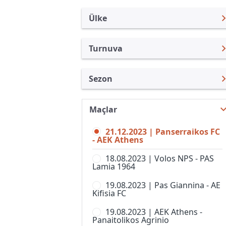
Ülke
Turnuva
Yunanistan
Super League
Sezon
Türkiye
3. Lig
Super League 23/24
Uluslararası
3. Lig, Grup 2
Maçlar
Super League 26/27
Uluslararası Kulüpler
3. Lig, Grup 3
21.12.2023 | Panserraikos FC
Super League 25/26
Turkiye
- AEK Athens
3. Lig, Grup 4
Super League 24/25
İngiltere
18.08.2023 | Volos NPS - PAS
3. Lig, Grup 5
Lamia 1964
Süper Lig 1 22/23
İspanya
3. Lig, Grup 6
19.08.2023 | Pas Giannina - AE
Süper Lig 1 21/22
Almanya Amatör
Kifisia FC
3. Lig, Grup 7
Süper Lig 1 20/21
Fransa
19.08.2023 | AEK Athens -
3. Lig, Grup 8
Panaitolikos Agrinio