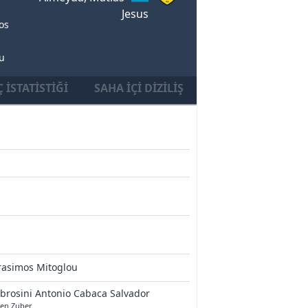
Jesus
os
mu
 İSTATISTIĞI
SAHA İÇI DIZILIŞ
rasimos Mitoglou
rosini Antonio Cabaca Salvador
ven Zuber