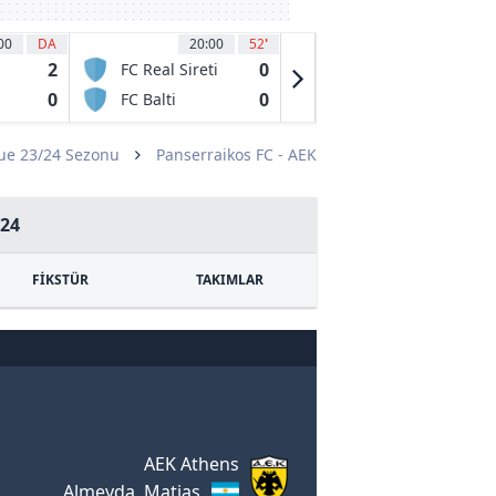
00
DA
20:00
52
'
20:00
47
'
2
0
0
FC Real Sireti
Deportivo
Mixco
0
0
0
FC Balti
Marquense
ue 23/24 Sezonu
Panserraikos FC - AEK
24
FİKSTÜR
TAKIMLAR
AEK Athens
Almeyda, Matias