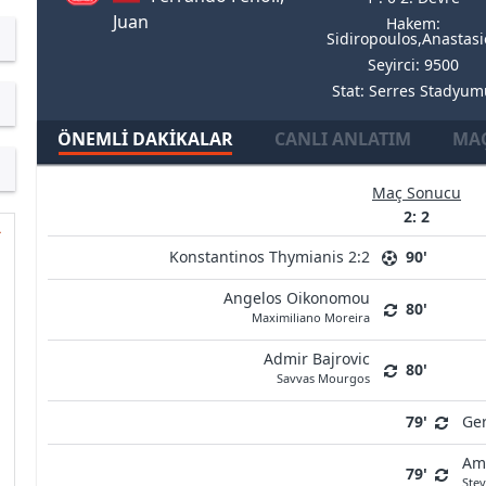
Juan
Hakem:
Sidiropoulos,Anastasi
Seyirci: 9500
Stat: Serres Stadyu
ÖNEMLI DAKIKALAR
CANLI ANLATIM
MAÇ
Maç Sonucu
2: 2
Konstantinos Thymianis 2:2
90'
Angelos Oikonomou
80'
Maximiliano Moreira
Admir Bajrovic
80'
Savvas Mourgos
79'
Ge
Amb
79'
Ste