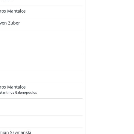
ros Mantalos
even Zuber
ros Mantalos
stantinos Galanopoulos
mian Szymanski