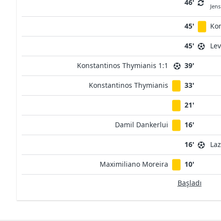
46'
Jens
45'
Ko
45'
Lev
Konstantinos Thymianis 1:1
39'
Konstantinos Thymianis
33'
21'
Damil Dankerlui
16'
16'
Laz
Maximiliano Moreira
10'
Başladı