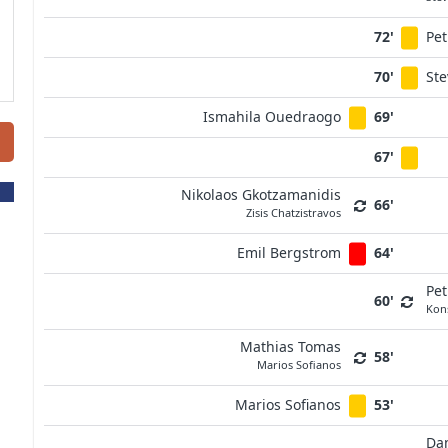
72'
Pet
70'
St
Ismahila Ouedraogo
69'
67'
Nikolaos Gkotzamanidis
66'
Zisis Chatzistravos
Emil Bergstrom
64'
Pet
60'
Kon
Mathias Tomas
58'
Marios Sofianos
Marios Sofianos
53'
Da