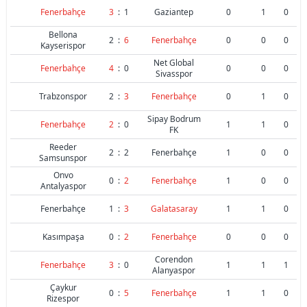
Fenerbahçe
3
:
1
Gaziantep
0
1
0
Bellona
2
:
6
Fenerbahçe
0
0
0
Kayserispor
Net Global
Fenerbahçe
4
:
0
0
0
0
Sivasspor
Trabzonspor
2
:
3
Fenerbahçe
0
1
0
Sipay Bodrum
Fenerbahçe
2
:
0
1
1
0
FK
Reeder
2
:
2
Fenerbahçe
1
0
0
Samsunspor
Onvo
0
:
2
Fenerbahçe
1
0
0
Antalyaspor
Fenerbahçe
1
:
3
Galatasaray
1
1
0
Kasımpaşa
0
:
2
Fenerbahçe
0
0
0
Corendon
Fenerbahçe
3
:
0
1
1
1
Alanyaspor
Çaykur
0
:
5
Fenerbahçe
1
1
0
Rizespor