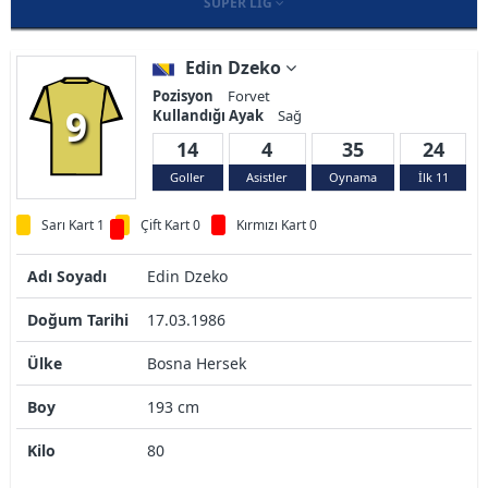
SÜPER LIG
Edin Dzeko
Pozisyon
Forvet
9
Kullandığı Ayak
Sağ
14
4
35
24
Goller
Asistler
Oynama
İlk 11
Sarı Kart 1
Çift Kart 0
Kırmızı Kart 0
Adı Soyadı
Edin Dzeko
Doğum Tarihi
17.03.1986
Ülke
Bosna Hersek
Boy
193 cm
Kilo
80