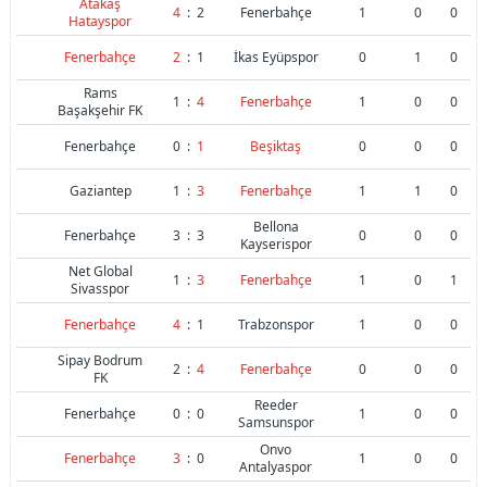
Atakaş
4
:
2
Fenerbahçe
1
0
0
Hatayspor
Fenerbahçe
2
:
1
İkas Eyüpspor
0
1
0
Rams
1
:
4
Fenerbahçe
1
0
0
Başakşehir FK
Fenerbahçe
0
:
1
Beşiktaş
0
0
0
Gaziantep
1
:
3
Fenerbahçe
1
1
0
Bellona
Fenerbahçe
3
:
3
0
0
0
Kayserispor
Net Global
1
:
3
Fenerbahçe
1
0
1
Sivasspor
Fenerbahçe
4
:
1
Trabzonspor
1
0
0
Sipay Bodrum
2
:
4
Fenerbahçe
0
0
0
FK
Reeder
Fenerbahçe
0
:
0
1
0
0
Samsunspor
Onvo
Fenerbahçe
3
:
0
1
0
0
Antalyaspor