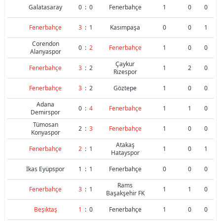
Galatasaray
0
:
0
Fenerbahçe
1
0
0
Fenerbahçe
3
:
1
Kasımpaşa
0
0
1
Corendon
0
:
2
Fenerbahçe
1
0
0
Alanyaspor
Çaykur
Fenerbahçe
3
:
2
1
2
0
Rizespor
Fenerbahçe
3
:
2
Göztepe
1
0
0
Adana
0
:
4
Fenerbahçe
1
1
0
Demirspor
Tümosan
2
:
3
Fenerbahçe
1
0
0
Konyaspor
Atakaş
Fenerbahçe
2
:
1
1
0
1
Hatayspor
İkas Eyüpspor
1
:
1
Fenerbahçe
0
0
0
Rams
Fenerbahçe
3
:
1
1
1
0
Başakşehir FK
Beşiktaş
1
:
0
Fenerbahçe
1
0
0