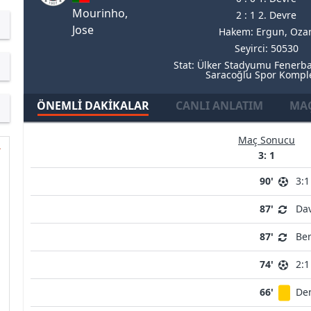
Mourinho,
2 : 1 2. Devre
Jose
Hakem: Ergun, Oza
Seyirci: 50530
Stat: Ülker Stadyumu Fenerb
Saracoğlu Spor Kompl
ÖNEMLI DAKIKALAR
CANLI ANLATIM
MAÇ
Maç Sonucu
3: 1
90'
3:1
87'
Da
87'
Be
74'
2:1
66'
De