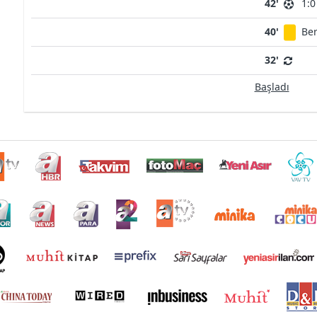
42'
1:0
40'
Be
32'
Başladı