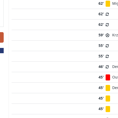
62'
Mi
62'
62'
59'
Krz
55'
55'
46'
Den
45'
Ou
45'
Den
45'
45'