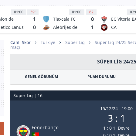
01:00
59
'
01:00
62
02:
1
0
ion de
Tlaxcala FC
EC Vitoria B
nta Fe
0
1
letico Lanus
Alebrijes de
CA
Oaxaca FC
Paranaense
PR
Canlı Skor
Türkiye
Süper Lig
Süper Lig 24/25 Se
maçı
SÜPER LIG 24/2
GENEL GÖRÜNÜM
PUAN DURUMU
Süper Lig | 16
15/12/24 - 19:00
3 : 1
Fenerbahçe
1 : 0 1. Devre
0 : 0 1. Devre