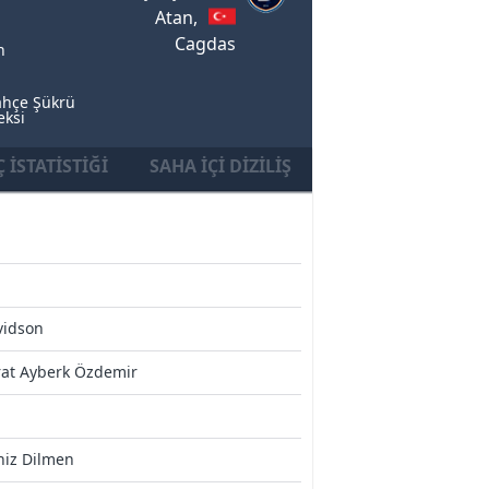
Atan,
Cagdas
n
ahçe Şükrü
eksi
 İSTATISTIĞI
SAHA İÇI DIZILIŞ
vidson
rat Ayberk Özdemir
niz Dilmen