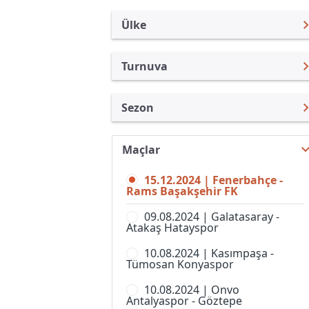
Ülke
Turnuva
Türkiye
Süper Lig
Sezon
Uluslararası
Türkiye Kupası
Süper Lig 24/25
Uluslararası Kulüpler
1. Lig
Maçlar
Süper Lig 26/27
Turkiye
Süper Kupa
15.12.2024 | Fenerbahçe -
Süper Lig 25/26
İngiltere
Rams Başakşehir FK
Spor Toto Kupası
Süper Lig 23/24
İspanya
09.08.2024 | Galatasaray -
Super Lig, Women
Atakaş Hatayspor
Süper Lig 22/23
Almanya Amatör
10.08.2024 | Kasımpaşa -
Süper Lig 21/22
Fransa
Tümosan Konyaspor
Süper Lig 20/21
İtalya
10.08.2024 | Onvo
Antalyaspor - Göztepe