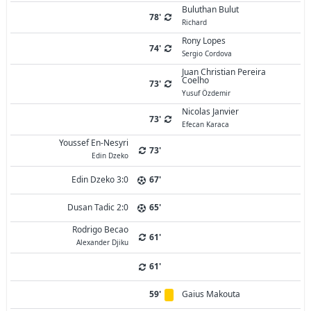
Buluthan Bulut
78'
Richard
Rony Lopes
74'
Sergio Cordova
Juan Christian Pereira
Coelho
73'
Yusuf Özdemir
Nicolas Janvier
73'
Efecan Karaca
Youssef En-Nesyri
73'
Edin Dzeko
Edin Dzeko 3:0
67'
Dusan Tadic 2:0
65'
Rodrigo Becao
61'
Alexander Djiku
61'
59'
Gaius Makouta