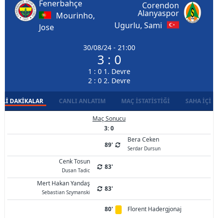
Fenerbahçe
Corendon
Alanyaspor
Mourinho,
Ugurlu, Sami
Jose
30/08/24 - 21:00
3 : 0
1 : 0 1. Devre
2 : 0 2. Devre
LI DAKIKALAR
CANLI ANLATIM
MAÇ İSTATISTIĞI
SAHA İÇI D
Maç Sonucu
3: 0
Bera Ceken
89'
Serdar Dursun
Cenk Tosun
83'
Dusan Tadic
Mert Hakan Yandaş
83'
Sebastian Szymanski
80'
Florent Hadergjonaj