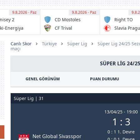
9.8.2026 - Paz
11:00
9.8.2026 - Paz
11:00
9.8.
11:
nisey 2
CD Mostoles
Right TO
asnoyarsk
URJC
Dream
ki-Energiya
CF Trival
Slavia Prag
Internationa
luki
Valderas
Academy
Alcorcon
Canlı Skor
Türkiye
Süper Lig
Süper Lig 24/25 Se
maçı
SÜPER LIG 24/2
GENEL GÖRÜNÜM
PUAN DURUMU
Süper Lig | 31
13/04/25 - 19:00
1 : 3
0 : 1 1. Devre
Net Global Sivasspor
0 : 0 1. Devre