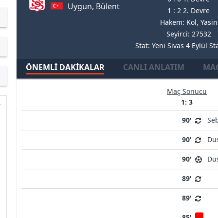
Uygun, Bülent
1 : 2 2. Devre
Hakem: Kol, Yasin
Seyirci: 27532
Stat: Yeni Sivas 4 Eylül 
ÖNEMLI DAKIKALAR
CANLI ANLATIM
MAÇ
Maç Sonucu
1: 3
90'
Se
90'
Du
90'
Dus
89'
89'
85'