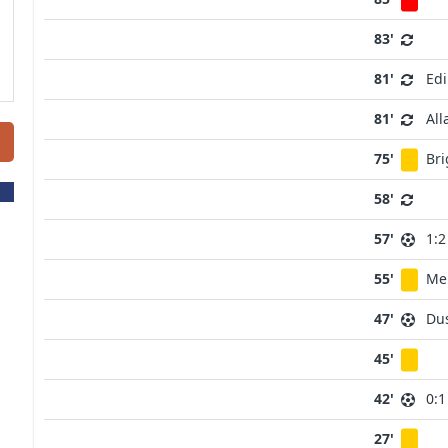
83'
81'
Ed
81'
All
75'
Bri
58'
57'
1:2
55'
Me
47'
Dus
45'
42'
0:1
27'