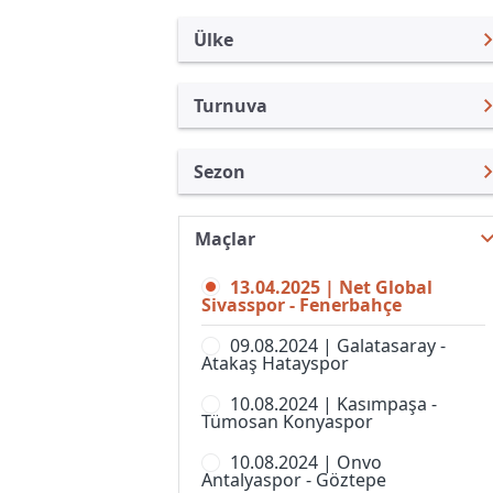
Ülke
Turnuva
Türkiye
Süper Lig
Sezon
Uluslararası
Türkiye Kupası
Süper Lig 24/25
Uluslararası Kulüpler
1. Lig
Maçlar
Süper Lig 26/27
Turkiye
Süper Kupa
13.04.2025 | Net Global
Süper Lig 25/26
İngiltere
Sivasspor - Fenerbahçe
Spor Toto Kupası
Süper Lig 23/24
İspanya
09.08.2024 | Galatasaray -
Super Lig, Women
Atakaş Hatayspor
Süper Lig 22/23
Almanya Amatör
10.08.2024 | Kasımpaşa -
Süper Lig 21/22
Fransa
Tümosan Konyaspor
Süper Lig 20/21
İtalya
10.08.2024 | Onvo
Antalyaspor - Göztepe