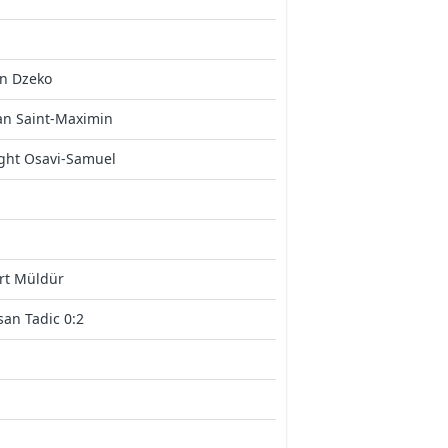
in Dzeko
an Saint-Maximin
ght Osavi-Samuel
rt Müldür
an Tadic 0:2