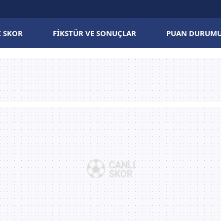
I SKOR
FIKSTÜR VE SONUÇLAR
PUAN DURUM