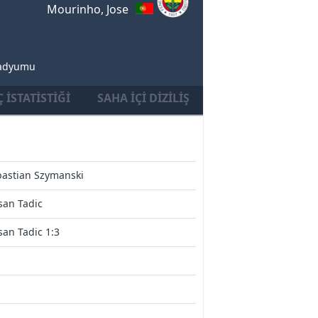
Mourinho, Jose
Stadyumu
 İSTATISTIĞI
SAHA İÇI DIZILIŞ
bastian Szymanski
san Tadic
an Tadic 1:3