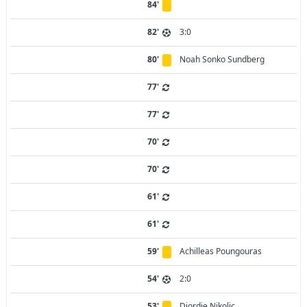
84'
82'
3:0
80'
Noah Sonko Sundberg
77'
77'
70'
70'
61'
61'
59'
Achilleas Poungouras
54'
2:0
53'
Djordje Nikolic