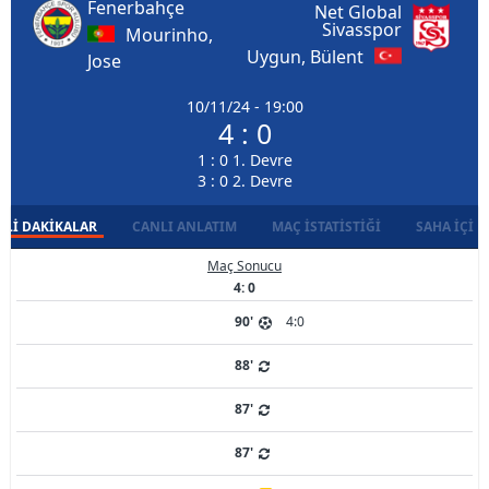
Fenerbahçe
Net Global
Sivasspor
Mourinho,
Uygun, Bülent
Jose
10/11/24 - 19:00
4 : 0
1 : 0 1. Devre
3 : 0 2. Devre
LI DAKIKALAR
CANLI ANLATIM
MAÇ İSTATISTIĞI
SAHA İÇI D
Maç Sonucu
4: 0
90'
4:0
88'
87'
87'