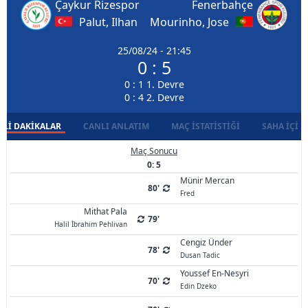
Çaykur Rizespor
Fenerbahçe
Palut, Ilhan
Mourinho, Jose
25/08/24 - 21:45
0 : 5
0 : 1 1. Devre
0 : 4 2. Devre
LI DAKIKALAR
CANLI ANLATIM
MAÇ İSTATISTIĞI
SAHA İÇI D
Maç Sonucu
0: 5
Münir Mercan
80'
Fred
Mithat Pala
79'
Halil İbrahim Pehlivan
Cengiz Ünder
78'
Dusan Tadic
Youssef En-Nesyri
70'
Edin Dzeko