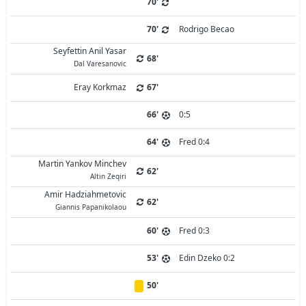
70'
70'
Rodrigo Becao
Seyfettin Anil Yasar
68'
Dal Varesanovic
Eray Korkmaz
67'
66'
0:5
64'
Fred 0:4
Martin Yankov Minchev
62'
Altin Zeqiri
Amir Hadziahmetovic
62'
Giannis Papanikolaou
60'
Fred 0:3
53'
Edin Dzeko 0:2
50'