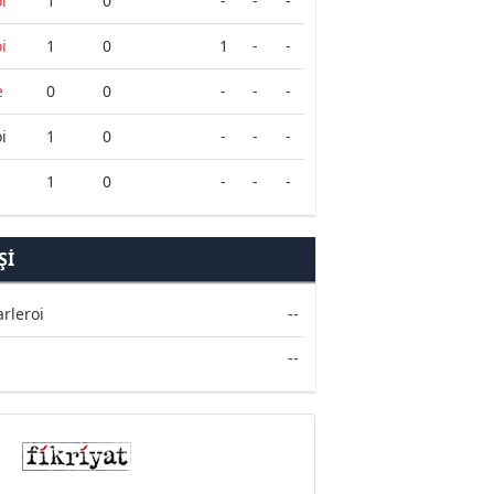
i
1
0
-
-
-
i
1
0
1
-
-
e
0
0
-
-
-
i
1
0
-
-
-
1
0
-
-
-
ŞI
rleroi
--
--