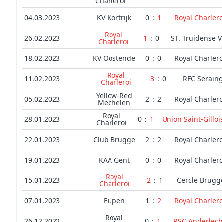
Charleroi
04.03.2023
KV Kortrijk
0
:
1
Royal Charlero
Royal
26.02.2023
1
:
0
ST. Truidense 
Charleroi
18.02.2023
KV Oostende
0
:
0
Royal Charlero
Royal
11.02.2023
3
:
0
RFC Serain
Charleroi
Yellow-Red
05.02.2023
2
:
2
Royal Charlero
Mechelen
Royal
28.01.2023
0
:
1
Union Saint-Gilloi
Charleroi
22.01.2023
Club Brugge
2
:
2
Royal Charlero
19.01.2023
KAA Gent
0
:
0
Royal Charlero
Royal
15.01.2023
2
:
1
Cercle Brugg
Charleroi
07.01.2023
Eupen
1
:
2
Royal Charlero
Royal
26.12.2022
0
:
1
RSC Anderlech