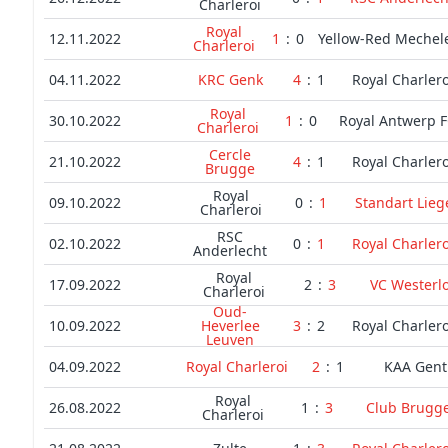
Charleroi
Royal
12.11.2022
1
:
0
Yellow-Red Mechel
Charleroi
04.11.2022
KRC Genk
4
:
1
Royal Charlero
Royal
30.10.2022
1
:
0
Royal Antwerp 
Charleroi
Cercle
21.10.2022
4
:
1
Royal Charlero
Brugge
Royal
09.10.2022
0
:
1
Standart Lieg
Charleroi
RSC
02.10.2022
0
:
1
Royal Charlero
Anderlecht
Royal
17.09.2022
2
:
3
VC Westerl
Charleroi
Oud-
10.09.2022
Heverlee
3
:
2
Royal Charlero
Leuven
04.09.2022
Royal Charleroi
2
:
1
KAA Gent
Royal
26.08.2022
1
:
3
Club Brugg
Charleroi