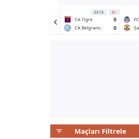
03:30
55
03:15
81
1
0
FC Dallas
CA Tigre
FC
0
0
Queretaro FC
CA Belgrano
Sa
de Cordoba
Re
Maçları Filtrele