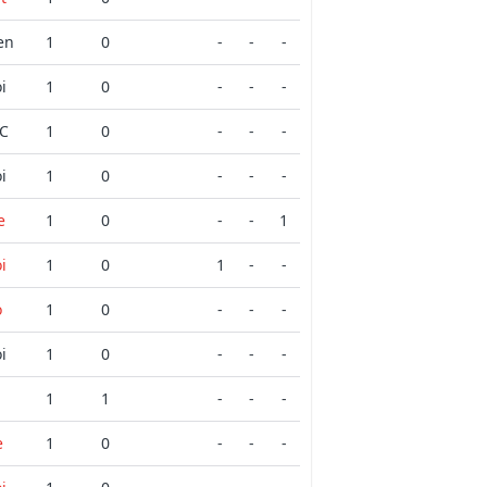
en
1
0
-
-
-
i
1
0
-
-
-
FC
1
0
-
-
-
i
1
0
-
-
-
e
1
0
-
-
1
i
1
0
1
-
-
o
1
0
-
-
-
i
1
0
-
-
-
1
1
-
-
-
e
1
0
-
-
-