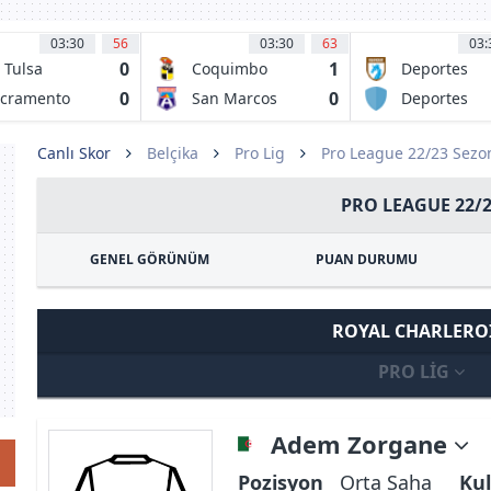
03:30
56
03:30
63
03:
0
1
 Tulsa
Coquimbo
Deportes
Unido
Iquique
0
0
cramento
San Marcos
Deportes
public FC
de Arica
Limache
Canlı Skor
Belçika
Pro Lig
Pro League 22/23 Sezo
PRO LEAGUE 22/
GENEL GÖRÜNÜM
PUAN DURUMU
ROYAL CHARLERO
PRO LIG
Adem Zorgane
Pozisyon
Orta Saha
Kul