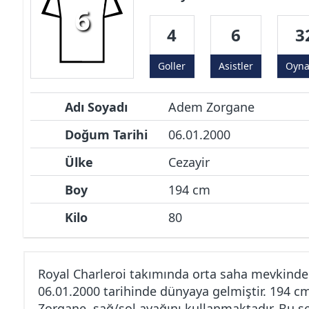
6
4
6
3
Goller
Asistler
Oyn
Adı Soyadı
Adem Zorgane
Doğum Tarihi
06.01.2000
Ülke
Cezayir
Boy
194 cm
Kilo
80
Royal Charleroi takımında orta saha mevkind
06.01.2000 tarihinde dünyaya gelmiştir. 194 
Zorgane, sağ/sol ayağını kullanmaktadır. Bu s