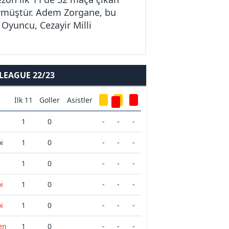
örmüştür. Adem Zorgane, bu
 Oyuncu, Cezayir Milli
EAGUE 22/23
İlk 11
Goller
Asistler
1
0
-
-
-
i
1
0
-
-
-
1
0
-
-
-
i
1
0
-
-
-
i
1
0
-
-
-
en
1
0
-
-
-