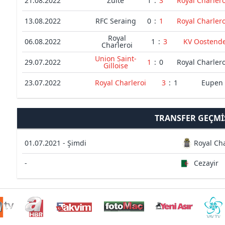
21.08.2022
Zulte
1
:
3
Royal Charlero
13.08.2022
RFC Seraing
0
:
1
Royal Charlero
Royal
06.08.2022
1
:
3
KV Oostend
Charleroi
Union Saint-
29.07.2022
1
:
0
Royal Charlero
Gilloise
23.07.2022
Royal Charleroi
3
:
1
Eupen
TRANSFER GEÇMI
01.07.2021 - Şimdi
Royal Cha
-
Cezayir