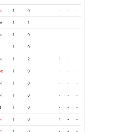
i
1
0
-
-
-
VV
1
1
-
-
-
i
1
0
-
-
-
g
1
0
-
-
-
i
1
2
1
-
-
se
1
0
-
-
-
i
1
0
-
-
-
i
1
0
-
-
-
e
1
0
-
-
-
i
1
0
1
-
-
t
1
0
-
-
-