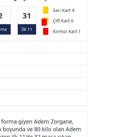
Sarı Kart 4
2
31
Çift Kart 0
ama
İlk 11
Kırmızı Kart 1
e forma giyen Adem Zorgane,
cm boyunda ve 80 kilo olan Adem
ezon ilk 11'de 32 maça çıkan