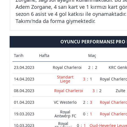
Adem Zorgane, 4 sarı kart ve 1 kırmızı kart g
sezon 6 asist ve 4 gol katkısı ile oynamaktadır.
Takımı'nda da forma giymektedir.
OYUNCU PERFORMANSI PRO L
Tarih
Hafta
Maç
23.04.2023
Royal Charleroi
2
:
2
KRC Genk
Standart
14.04.2023
3
:
1
Royal Charlero
Liege
08.04.2023
Royal Charleroi
3
:
2
Zulte
01.04.2023
VC Westerlo
2
:
3
Royal Charlero
Royal
19.03.2023
0
:
1
Royal Charlero
Antwerp FC
Royal
10.03.2023
0
:
1
Oud-Heverlee Leuv