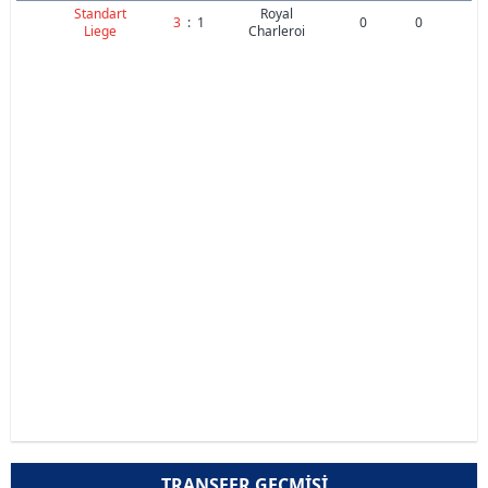
Standart
Royal
3
:
1
0
0
Liege
Charleroi
TRANSFER GEÇMIŞI