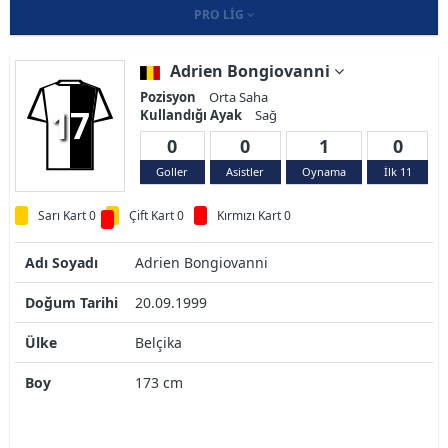
PRO LIG
Adrien Bongiovanni
Pozisyon
Orta Saha
17
Kullandığı Ayak
Sağ
0
0
1
0
Goller
Asistler
Oynama
İlk 11
Sarı Kart 0
Çift Kart 0
Kırmızı Kart 0
Adı Soyadı
Adrien Bongiovanni
Doğum Tarihi
20.09.1999
Ülke
Belçika
Boy
173 cm