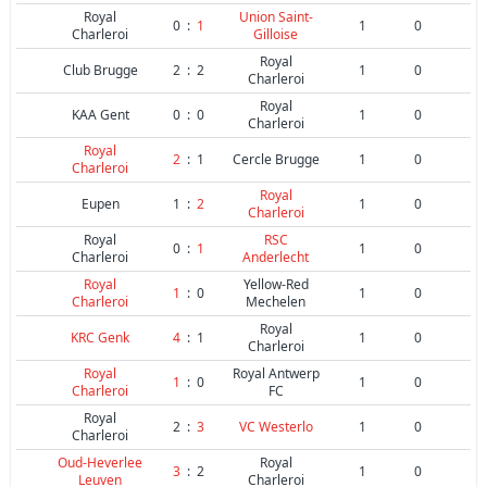
Royal
Union Saint-
0
:
1
1
0
Charleroi
Gilloise
Royal
Club Brugge
2
:
2
1
0
Charleroi
Royal
KAA Gent
0
:
0
1
0
Charleroi
Royal
2
:
1
Cercle Brugge
1
0
Charleroi
Royal
Eupen
1
:
2
1
0
Charleroi
Royal
RSC
0
:
1
1
0
Charleroi
Anderlecht
Royal
Yellow-Red
1
:
0
1
0
Charleroi
Mechelen
Royal
KRC Genk
4
:
1
1
0
Charleroi
Royal
Royal Antwerp
1
:
0
1
0
Charleroi
FC
Royal
2
:
3
VC Westerlo
1
0
Charleroi
Oud-Heverlee
Royal
3
:
2
1
0
Leuven
Charleroi