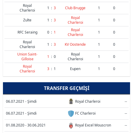
Royal
1
:
3
Club Brugge
1
0
Charleroi
Royal
Zulte
1
:
3
1
0
Charleroi
Royal
RFC Seraing
0
:
1
1
0
Charleroi
Royal
1
:
3
KV Oostende
1
0
Charleroi
Union Saint-
Royal
1
:
0
1
0
Gilloise
Charleroi
Royal
3
:
1
Eupen
1
0
Charleroi
TRANSFER GEÇMIŞI
06.07.2021 - Şimdi
Royal Charleroi
--
06.07.2021 - Şimdi
FC Charleroi
--
01.08.2020 - 30.06.2021
Royal Excel Mouscron
--