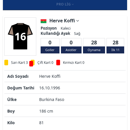
PRO LIG
Herve Koffi
Pozisyon
Kaleci
16
Kullandığı Ayak
Sağ
0
0
28
28
Goller
Asistler
Oynama
İlk 11
Sarı Kart 3
Çift Kart 0
Kırmızı Kart 0
Adı Soyadı
Herve Koffi
Doğum Tarihi
16.10.1996
Ülke
Burkina Faso
Boy
186 cm
Kilo
81