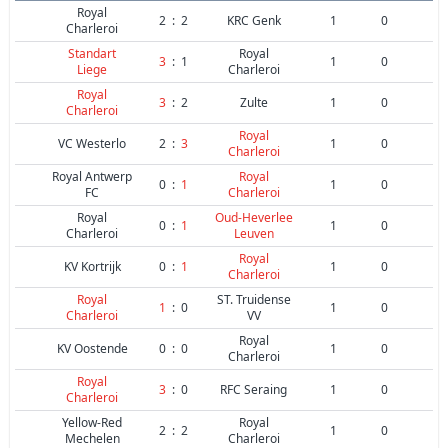
Royal
2
:
2
KRC Genk
1
0
Charleroi
Standart
Royal
3
:
1
1
0
Liege
Charleroi
Royal
3
:
2
Zulte
1
0
Charleroi
Royal
VC Westerlo
2
:
3
1
0
Charleroi
Royal Antwerp
Royal
0
:
1
1
0
FC
Charleroi
Royal
Oud-Heverlee
0
:
1
1
0
Charleroi
Leuven
Royal
KV Kortrijk
0
:
1
1
0
Charleroi
Royal
ST. Truidense
1
:
0
1
0
Charleroi
VV
Royal
KV Oostende
0
:
0
1
0
Charleroi
Royal
3
:
0
RFC Seraing
1
0
Charleroi
Yellow-Red
Royal
2
:
2
1
0
Mechelen
Charleroi