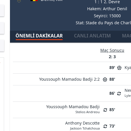
1 : 1 2. Devre
Hakem: Arthur Denil
Seyirci: 15000
Stat: Stade du Pays de Charl
ÖNEMLI DAKIKALAR
CANLI ANLATIM
MAÇ
Maç Sonucu
2: 3
89'
Kya
Youssouph Mamadou Badji 2:2
88'
Ne
86'
Lyle
Youssouph Mamadou Badji
85'
Stelios Andreou
Anthony Descotte
73'
Jackson Tchatchoua