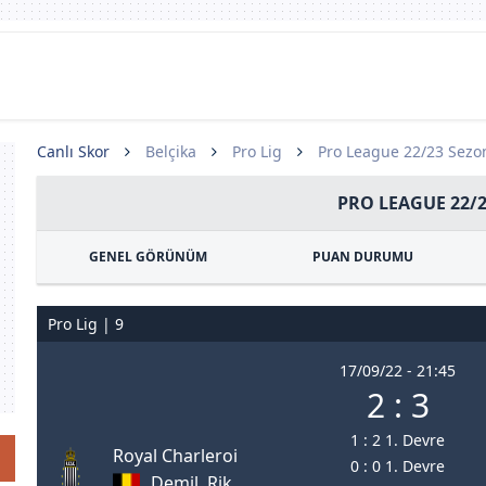
Canlı Skor
Belçika
Pro Lig
Pro League 22/23 Sezo
PRO LEAGUE 22/
GENEL GÖRÜNÜM
PUAN DURUMU
Pro Lig | 9
17/09/22 - 21:45
2 : 3
1 : 2 1. Devre
Royal Charleroi
0 : 0 1. Devre
Demil, Rik