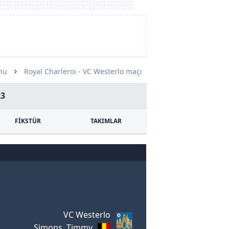
nu
Royal Charleroi - VC Westerlo maçı
23
FİKSTÜR
TAKIMLAR
VC Westerlo
Simons, Timmy