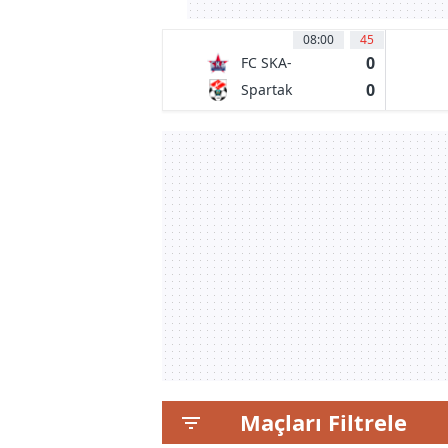
08:00
45
0
FC SKA-
Khabarovsk
0
Spartak
Kostroma
Maçları Filtrele