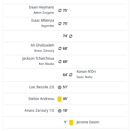
Daan Heymans
75'
Adem Zorgane
Isaac Mbenza
75'
Kayembe
74'
Ali Gholizadeh
68'
Anass Zaroury
Jackson Tchatchoua
68'
Ken Nkuba
Konan N’Dri
64'
Isaac Nuhu
Loic Bessile 2:0
51'
Stelios Andreou
45'
Anass Zaroury 1:0
18'
1'
Jerome Deom