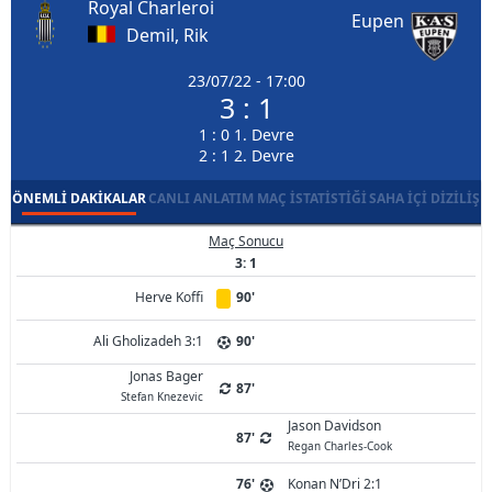
Royal Charleroi
Eupen
Demil, Rik
23/07/22 - 17:00
3 : 1
1 : 0 1. Devre
2 : 1 2. Devre
ÖNEMLI DAKIKALAR
CANLI ANLATIM
MAÇ İSTATISTIĞI
SAHA İÇI DIZILIŞ
Maç Sonucu
3: 1
Herve Koffi
90'
Ali Gholizadeh 3:1
90'
Jonas Bager
87'
Stefan Knezevic
Jason Davidson
87'
Regan Charles-Cook
76'
Konan N’Dri 2:1