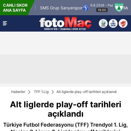
CANLI SKOR
9.8.2026 - Paz
r Karagümrük
SMS Grup Sarıyerspor
Muğlasp
ANA SAYFA
19:00
Haberler
TFF 1.Lig
Alt liglerde play-off tarihleri açıklandı
Alt liglerde play-off tarihleri
açıklandı
Türkiye Futbol Federasyonu (TFF) Trendyol 1. Lig,