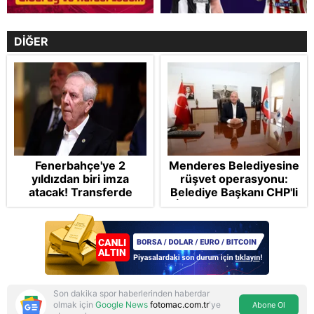
DİĞER
Fenerbahçe'ye 2
Menderes Belediyesine
yıldızdan biri imza
rüşvet operasyonu:
atacak! Transferde
Belediye Başkanı CHP'li
golcü harekatı...
İlkay Çiçek tutuklandı
Son dakika spor haberlerinden haberdar
olmak için
Google News
fotomac.com.tr
'ye
Abone Ol