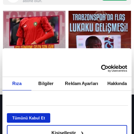
abone olun.
Reddet
Rıza
Bilgiler
Reklam Ayarları
Hakkında
HER YERDE!
Fenerbahçe’de sürpriz ayrılık ihtimali! Devre arasında gelmişti
Tümünü Kabul Et
Fenerbahçe’nin yeni transferi Mason Greenwood için olay sözler!
Kişiselleştir
Galatasaray’da rota yeniden Thiago Almada!