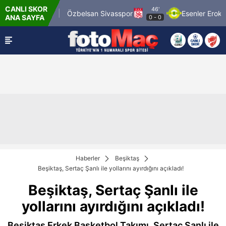
CANLI SKOR
46'
n 1969 Spor
Özbelsan Sivasspor
Esenler Erokspor
ANA SAYFA
0
-
0
Haberler
Beşiktaş
Beşiktaş, Sertaç Şanlı ile yollarını ayırdığını açıkladı!
Beşiktaş, Sertaç Şanlı ile
yollarını ayırdığını açıkladı!
Beşiktaş Erkek Basketbol Takımı, Sertaç Şanlı ile