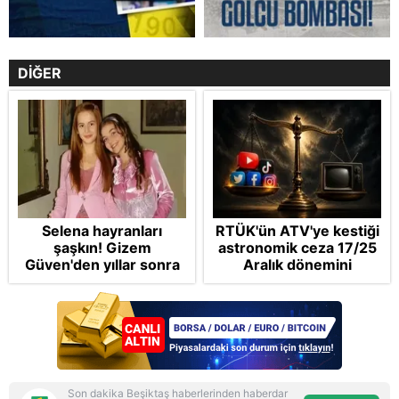
DİĞER
Selena hayranları
RTÜK'ün ATV'ye kestiği
şaşkın! Gizem
astronomik ceza 17/25
Güven'den yıllar sonra
Aralık dönemini
gelen Cansu Demirci
anımsattı! Milli yayınlara
itirafı! "Konuşmuyoruz"
"yaptırım" kıskacı:
Turkuvaz Medya neden
hedefte?
Son dakika Beşiktaş haberlerinden haberdar