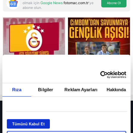
olmak için
Google News
fotomac.com.tr
'ye
Abone Ol
abone olun.
Reddet
Rıza
Bilgiler
Reklam Ayarları
Hakkında
HER YERDE!
Fenerbahçe’de sürpriz ayrılık ihtimali! Devre arasında gelmişti
Tümünü Kabul Et
Fenerbahçe’nin yeni transferi Mason Greenwood için olay sözler!