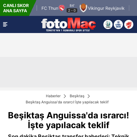
CANLI SKOR
84'
Pafos FC
FC Thun
Vikingur Reykjavik
Hapo
ANA SAYFA
2
-
0
Haberler
Beşiktaş
Beşiktaş Anguissa'da ısrarcı! İşte yapılacak teklif
Beşiktaş Anguissa'da ısrarcı!
İşte yapılacak teklif
Son dakika Beşiktaş transfer haberleri: Teknik