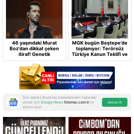
46 yaşındaki Murat
MGK bugün Beştepe'de
Boz'dan dikkat çeken
toplanıyor: Terörsüz
itiraf! Genetik
Türkiye Kanun Teklifi ve
korkusunu açıkladı
bölgesel güvenlik
başlıkları masada
Son dakika Beşiktaş haberlerinden haberdar
olmak için
Google News
fotomac.com.tr
'ye
Abone Ol
abone olun.