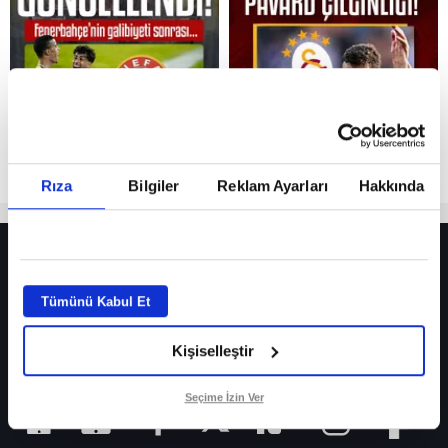
Reddet
Rıza
Bilgiler
Reklam Ayarları
Hakkında
HER YERDE!
Fenerbahçe’de sürpriz ayrılık ihtimali! Devre arasında gelmişti
Tümünü Kabul Et
Fenerbahçe’nin yeni transferi Mason Greenwood için olay sözler!
Kişiselleştir
Galatasaray’da rota yeniden Thiago Almada!
iPhone
Seçime İzin Ver