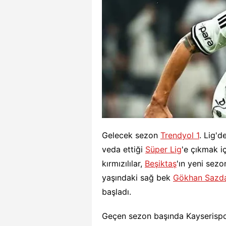
Gelecek sezon
Trendyol 1
. Lig'
veda ettiği
Süper Lig
'e çıkmak iç
kırmızılılar,
Beşiktaş
'ın yeni sez
yaşındaki sağ bek
Gökhan Sazd
başladı.
Geçen sezon başında Kayserispor