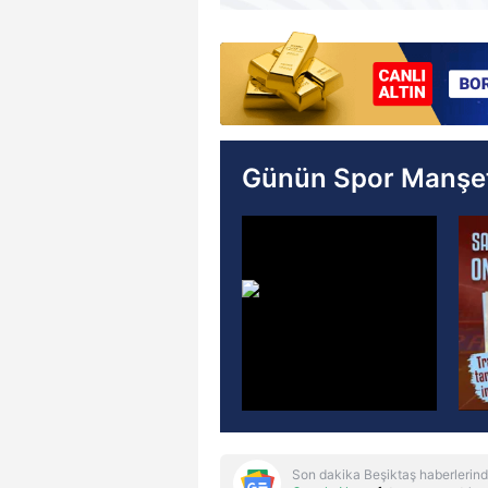
Günün Spor Manşet
Son dakika Beşiktaş haberlerind