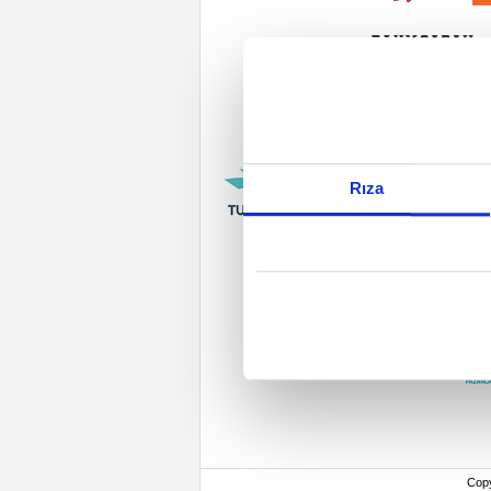
Rıza
Cop