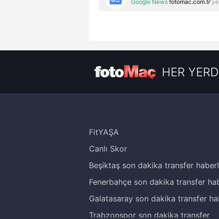
Google News
fotomac.com.tr
'ye
HER YERD
FitYAŞA
Canlı Skor
Beşiktaş son dakika transfer haberl
Fenerbahçe son dakika transfer hab
Galatasaray son dakika transfer ha
Trabzonspor son dakika transfer