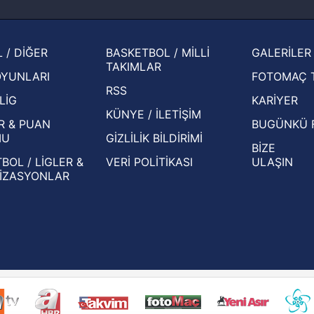
muhtemel rakibi belli oldu! Gornik
2026 
Zabrze'yi elerlerse...
şampi
İspanya-Arjantin finalinin ardından dış
Herna
 / DİĞER
BASKETBOL / MİLLİ
GALERİLER
basından gündem olan manşetler!
ekiple
TAKIMLAR
OYUNLARI
FOTOMAÇ 
Beşiktaş'ın UEFA Avrupa Ligi'nde 3. Ön
oldu
RSS
Eleme Turu muhtemel rakipleri belli oldu!
LİG
KARİYER
KÜNYE / İLETİŞİM
R & PUAN
BUGÜNKÜ 
MU
GİZLİLİK BİLDİRİMİ
BİZE
BOL / LİGLER &
VERİ POLİTİKASI
ULAŞIN
İZASYONLAR