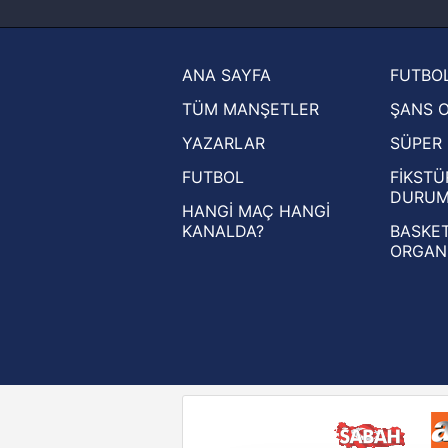
haberleri
Trendyol Süper Lig haberleri
ANA SAYFA
FUTBOL
Ziraat Türkiye Kupası haberleri
TÜM MANŞETLER
ŞANS 
UEFA Şampiyonlar Ligi haberleri
YAZARLAR
SÜPER 
UEFA Avrupa Ligi haberleri
FUTBOL
FİKSTÜ
UEFA Konferans Ligi haberleri
DURU
HANGİ MAÇ HANGİ
KANALDA?
BASKET
ORGAN
Reddet