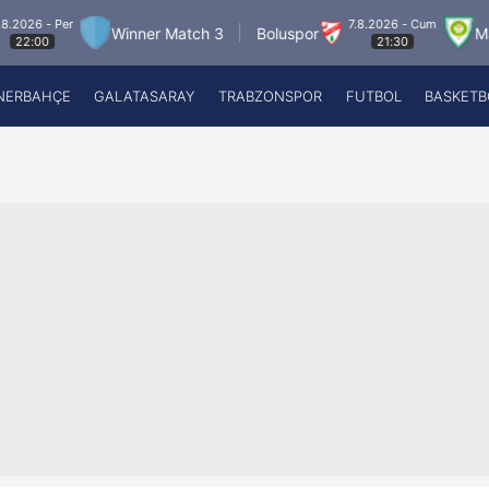
 Per
7.8.2026 - Cum
Winner Match 3
Boluspor
Manisa F
21:30
NERBAHÇE
GALATASARAY
TRABZONSPOR
FUTBOL
BASKETB
Beşiktaş
A
Fenerbahçe
A
Galatasaray
A
Trabzonspor
A
Futbol
A
Basketbol
Ziraat Türkiye Kupası
DİZİ
Diğer Sporlar