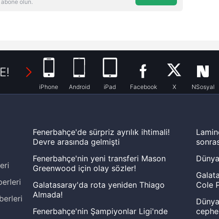
 abone olun.
E!
iPhone
Android
iPad
Facebook
X
NSosyal
Fenerbahçe'de sürpriz ayrılık ihtimali!
Lamin
Devre arasında gelmişti
sonras
Fenerbahçe'nin yeni transferi Mason
Dünya
eri
Greenwood için olay sözler!
Galata
erleri
Galatasaray'da rota yeniden Thiago
Cole P
Almada!
berleri
Dünya 
Fenerbahçe'nin Şampiyonlar Ligi'nde
cephe