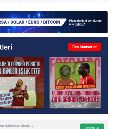
leri
Tüm Manşetler
en haberdar olmak için
Abone Ol