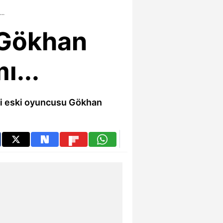
..
! Gökhan
ı...
ği eski oyuncusu Gökhan