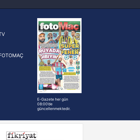
FIFA Dünya Kupası'nı kazanana
yonluk yüzüğü verilecek
n Crespo, Meksika Ligi
rinden Atlas'ın yeni teknik direktörü
TV
FOTOMAÇ
E-Gazete her gün
08:00’de
güncellenmektedir.