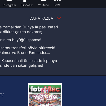
Instagram
Flipboard
Youtube
RSS
DAHA FAZLA
e Yamal'dan Dünya Kupası zaferi
ı dikkat çeken davranış
nın en büyüğü İspanya!
saray transferi böyle bitirecek!
almer ve Bruno Fernandes...
Kupası finali öncesinde İspanya
sinde can sıkan gelişme!
FIFA Dünya Kupası'nı kazanana
yonluk yüzüğü verilecek
n Crespo, Meksika Ligi
rinden Atlas'ın yeni teknik direktörü
TV