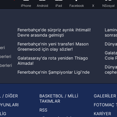
iPhone
Android
iPad
Facebook
X
NSosyal
Fenerbahçe'de sürpriz ayrılık ihtimali!
Lamin
Devre arasında gelmişti
sonras
Fenerbahçe'nin yeni transferi Mason
Dünya
eri
Greenwood için olay sözler!
Galata
erleri
Galatasaray'da rota yeniden Thiago
Cole P
Almada!
berleri
Dünya 
Fenerbahçe'nin Şampiyonlar Ligi'nde
cephe
muhtemel rakibi belli oldu! Gornik
2026 
Zabrze'yi elerlerse...
şampi
İspanya-Arjantin finalinin ardından dış
Herna
 / DİĞER
BASKETBOL / MİLLİ
GALERİLER
basından gündem olan manşetler!
ekiple
TAKIMLAR
OYUNLARI
FOTOMAÇ 
Beşiktaş'ın UEFA Avrupa Ligi'nde 3. Ön
oldu
RSS
Eleme Turu muhtemel rakipleri belli oldu!
LİG
KARİYER