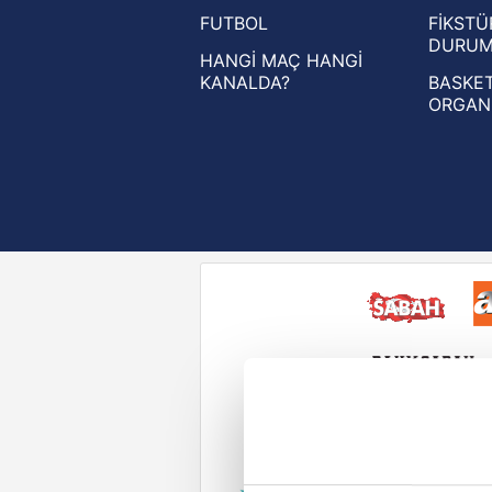
FUTBOL
FİKSTÜ
UEFA Konferans Ligi haberleri
DURU
HANGİ MAÇ HANGİ
KANALDA?
BASKET
ORGAN
Reddet