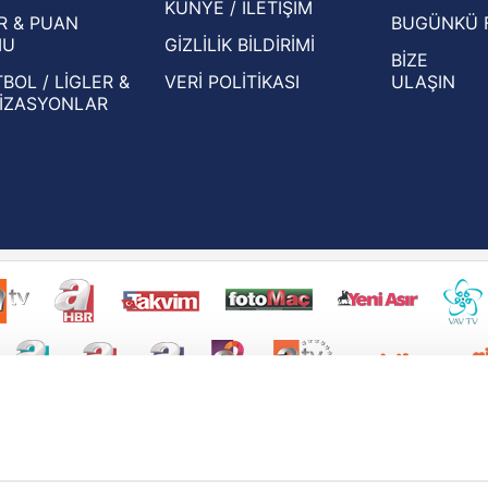
KÜNYE / İLETİŞİM
R & PUAN
BUGÜNKÜ 
MU
GİZLİLİK BİLDİRİMİ
BİZE
BOL / LİGLER &
VERİ POLİTİKASI
ULAŞIN
İZASYONLAR