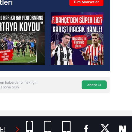
leri
Tüm Manşetler
en haberdar olmak için
Abone Ol
 abone olun.
E!