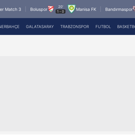
20'
8.8.2
h 3
Boluspor
Manisa FK
Bandırmaspor
1
-
0
1
NERBAHÇE
GALATASARAY
TRABZONSPOR
FUTBOL
BASKETB
Beşiktaş
A
Fenerbahçe
A
Galatasaray
A
Trabzonspor
A
Futbol
A
Basketbol
Ziraat Türkiye Kupası
DİZİ
Diğer Sporlar