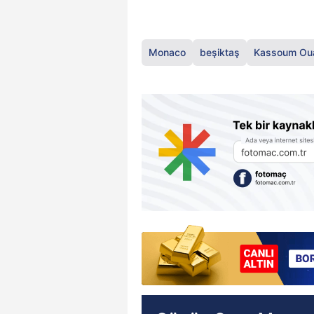
Monaco
beşiktaş
Kassoum Oua