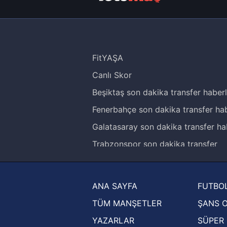
FitYAŞA
Canlı Skor
Beşiktaş son dakika transfer haberl
Fenerbahçe son dakika transfer hab
Galatasaray son dakika transfer ha
Trabzonspor son dakika transfer
haberleri
Trendyol Süper Lig haberleri
ANA SAYFA
FUTBOL
Ziraat Türkiye Kupası haberleri
TÜM MANŞETLER
ŞANS 
UEFA Şampiyonlar Ligi haberleri
YAZARLAR
SÜPER 
UEFA Avrupa Ligi haberleri