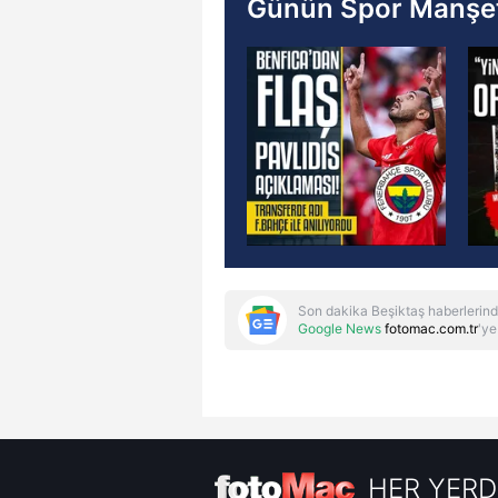
Günün Spor Manşet
Son dakika Beşiktaş haberlerind
Google News
fotomac.com.tr
'ye
HER YERD