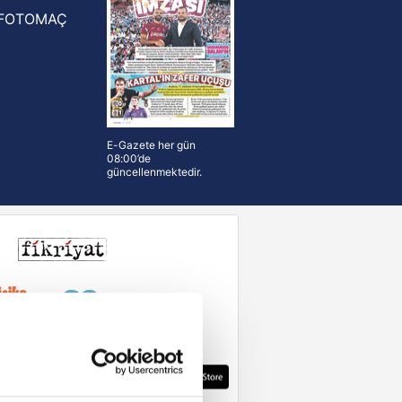
FOTOMAÇ
E-Gazete her gün
08:00’de
güncellenmektedir.