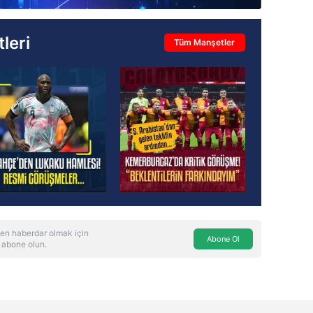
leri
Tüm Manşetler
en haberdar olmak için
Abone Ol
 abone olun.