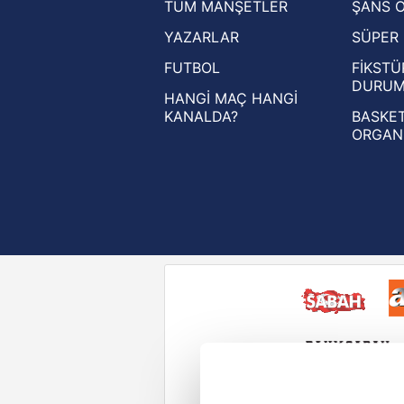
TÜM MANŞETLER
ŞANS 
UEFA Şampiyonlar Ligi haberleri
YAZARLAR
SÜPER 
UEFA Avrupa Ligi haberleri
FUTBOL
FİKSTÜ
UEFA Konferans Ligi haberleri
DURU
HANGİ MAÇ HANGİ
KANALDA?
BASKET
ORGAN
Reddet