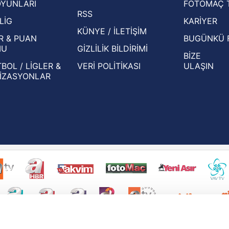
OYUNLARI
FOTOMAÇ 
Beşiktaş'ın UEFA Avrupa Ligi'nde 3. Ön
oldu
RSS
Eleme Turu muhtemel rakipleri belli oldu!
LİG
KARİYER
KÜNYE / İLETİŞİM
R & PUAN
BUGÜNKÜ 
MU
GİZLİLİK BİLDİRİMİ
BİZE
BOL / LİGLER &
VERİ POLİTİKASI
ULAŞIN
İZASYONLAR