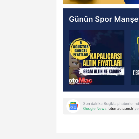
Günün Spor Manşet
Son dakika Beşiktaş haberlerind
Google News
fotomac.com.tr
'ye