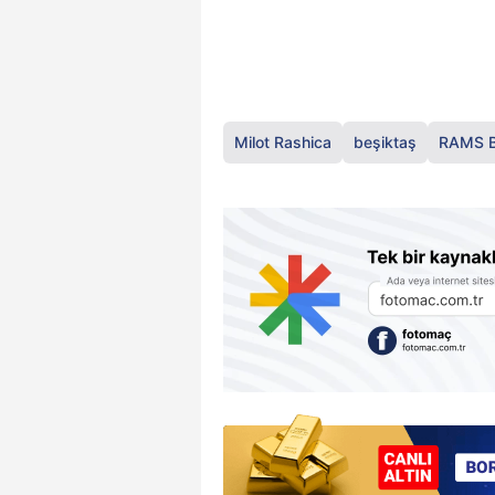
Milot Rashica
beşiktaş
RAMS B