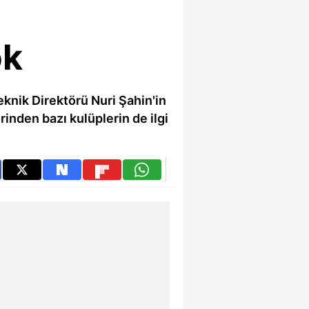
ok
eknik Direktörü Nuri Şahin'in
inden bazı kulüplerin de ilgi