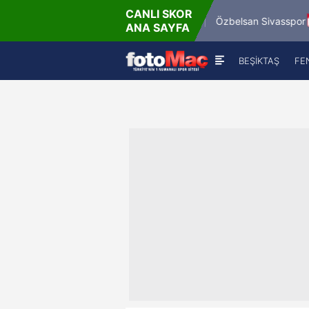
CANLI SKOR
18'
18
spor
Mardin 1969 Spor
Özbelsan Sivasspor
ANA SAYFA
0
-
0
0
BEŞİKTAŞ
FE