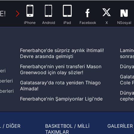
E!
iPhone
Android
iPad
Facebook
X
NSosyal
Fenerbahçe'de sürpriz ayrılık ihtimali!
Lamin
Devre arasında gelmişti
sonras
Fenerbahçe'nin yeni transferi Mason
Dünya
eri
Greenwood için olay sözler!
Galata
erleri
Galatasaray'da rota yeniden Thiago
Cole P
Almada!
berleri
Dünya 
Fenerbahçe'nin Şampiyonlar Ligi'nde
cephe
muhtemel rakibi belli oldu! Gornik
2026 
Zabrze'yi elerlerse...
şampi
İspanya-Arjantin finalinin ardından dış
Herna
 / DİĞER
BASKETBOL / MİLLİ
GALERİLER
basından gündem olan manşetler!
ekiple
TAKIMLAR