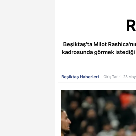
R
Beşiktaş'ta Milot Rashica'nı
kadrosunda görmek istediği i
Beşiktaş Haberleri
Giriş Tarihi: 28 Ma