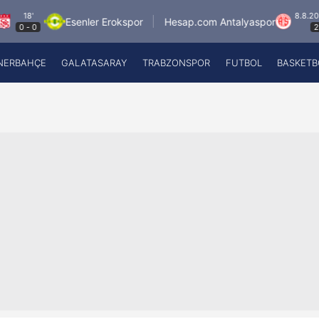
'
8.8.2026 - Cu
Esenler Erokspor
Hesap.com Antalyaspor
-
0
21:30
NERBAHÇE
GALATASARAY
TRABZONSPOR
FUTBOL
BASKETB
Beşiktaş
A
Fenerbahçe
A
Galatasaray
A
Trabzonspor
A
Futbol
A
Basketbol
Ziraat Türkiye Kupası
DİZİ
Diğer Sporlar