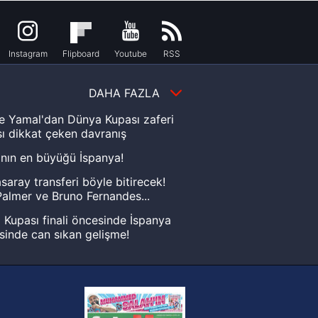
Instagram
Flipboard
Youtube
RSS
DAHA FAZLA
e Yamal'dan Dünya Kupası zaferi
ı dikkat çeken davranış
nın en büyüğü İspanya!
saray transferi böyle bitirecek!
almer ve Bruno Fernandes...
Kupası finali öncesinde İspanya
sinde can sıkan gelişme!
FIFA Dünya Kupası'nı kazanana
yonluk yüzüğü verilecek
n Crespo, Meksika Ligi
rinden Atlas'ın yeni teknik direktörü