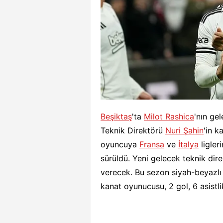
Beşiktaş
'ta
Milot Rashica
'nın gel
Teknik Direktörü
Nuri Şahin
'in k
oyuncuya
Fransa
ve
İtalya
ligleri
sürüldü. Yeni gelecek teknik direkt
verecek. Bu sezon siyah-beyazlı
kanat oyunucusu, 2 gol, 6 asistl