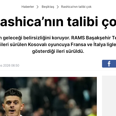
Haberler
Beşiktaş
Rashica’nın talibi çok
ashica’nın talibi ç
n geleceği belirsizliğini koruyor. RAMS Başakşehir T
leri sürülen Kosovalı oyuncuya Fransa ve İtalya ligler
gösterdiği ileri sürüldü.
yıs 2026 06:50