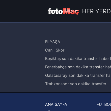
HER YERD
FitYAŞA
Canlı Skor
Beşiktaş son dakika transfer haberl
Fenerbahçe son dakika transfer hab
Galatasaray son dakika transfer ha
Trabzonspor son dakika transfer
haberleri
Trendyol Süper Lig haberleri
ANA SAYFA
FUTBOL
Ziraat Türkiye Kupası haberleri