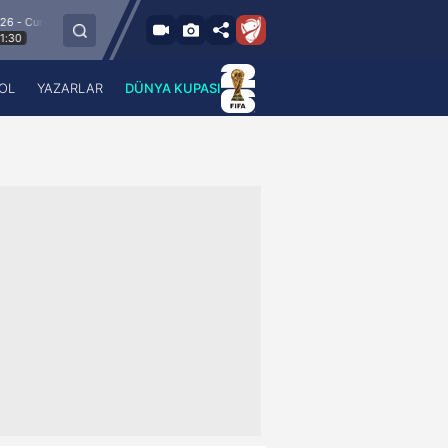
m
9.8.2026 - Paz
Keçiörengücü
Alagöz Holding Iğdır FK
19:00
OL
YAZARLAR
DÜNYA KUPASI
 Haber
A Haber Radyo
 Spor
A Spor Radyo
TV
A News Radio
2TV
Radyo Turkuvaz
para
Turkuvaz Romantik
Turkuvaz Efsane
Vav Tv
Radyo Soft
Radyo Energy
Turkuvaz Anadolu